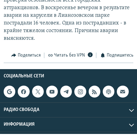
проверка безопасности всех городских
РАСПИСАНИЕ ВЕЩАНИЯ
аттракционов. В воскресенье вечером в результате
аварии на карусели в Лианозовском парке
ПОДПИШИТЕСЬ НА РАССЫЛКУ
пострадали 16 человек. Одна из пострадавших - в
крайне тяжелом состоянии. Причины аварии
СОЦИАЛЬНЫЕ СЕТИ
выясняются.
Поделиться
Читать без VPN
Подпишитесь
Все сайты РСЕ/РС
СОЦИАЛЬНЫЕ СЕТИ
РАДИО СВОБОДА
ИНФОРМАЦИЯ