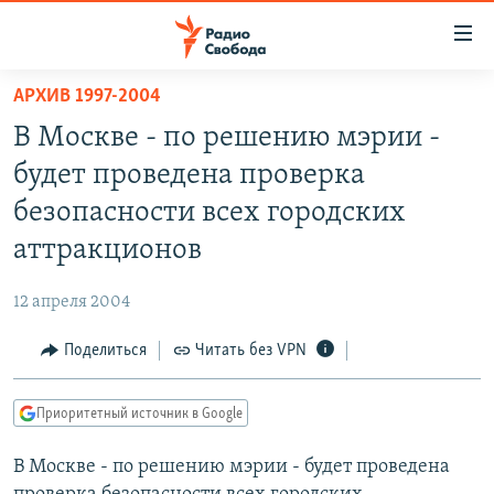
Ссылки
для
упрощенного
АРХИВ 1997-2004
ПРОГРАММЫ
доступа
В Москве - по решению мэрии -
ПОДКАСТЫ
Вернуться
будет проведена проверка
к
АВТОРСКИЕ ПРОЕКТЫ
безопасности всех городских
основному
ЦИТАТЫ СВОБОДЫ
содержанию
аттракционов
Вернутся
МНЕНИЯ
к
12 апреля 2004
КУЛЬТУРА
главной
Поделиться
Читать без VPN
навигации
IDEL.РЕАЛИИ
Вернутся
КАВКАЗ.РЕАЛИИ
к
Приоритетный источник в Google
СЕВЕР.РЕАЛИИ
поиску
В Москве - по решению мэрии - будет проведена
СИБИРЬ.РЕАЛИИ