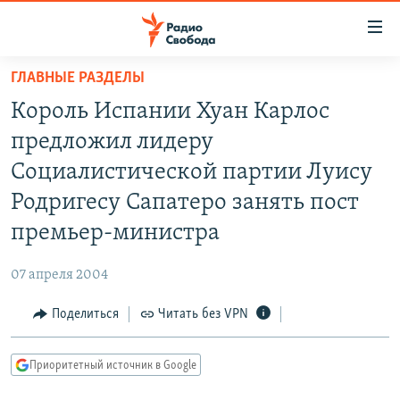
Ссылки
для
упрощенного
ГЛАВНЫЕ РАЗДЕЛЫ
ПРОГРАММЫ
доступа
Король Испании Хуан Карлос
ПОДКАСТЫ
Вернуться
предложил лидеру
к
АВТОРСКИЕ ПРОЕКТЫ
Социалистической партии Луису
основному
ЦИТАТЫ СВОБОДЫ
содержанию
Родригесу Сапатеро занять пост
Вернутся
МНЕНИЯ
премьер-министра
к
КУЛЬТУРА
главной
07 апреля 2004
навигации
IDEL.РЕАЛИИ
Вернутся
Поделиться
Читать без VPN
КАВКАЗ.РЕАЛИИ
к
СЕВЕР.РЕАЛИИ
поиску
Приоритетный источник в Google
СИБИРЬ.РЕАЛИИ