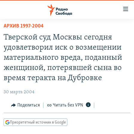
Ссылки
для
упрощенного
АРХИВ 1997-2004
ПРОГРАММЫ
доступа
Тверской суд Москвы сегодня
ПОДКАСТЫ
Вернуться
удовлетворил иск о возмещении
к
АВТОРСКИЕ ПРОЕКТЫ
материального вреда, поданный
основному
ЦИТАТЫ СВОБОДЫ
содержанию
женщиной, потерявшей сына во
Вернутся
МНЕНИЯ
время теракта на Дубровке
к
КУЛЬТУРА
главной
30 марта 2004
навигации
IDEL.РЕАЛИИ
Вернутся
Поделиться
Читать без VPN
КАВКАЗ.РЕАЛИИ
к
СЕВЕР.РЕАЛИИ
поиску
Приоритетный источник в Google
СИБИРЬ.РЕАЛИИ