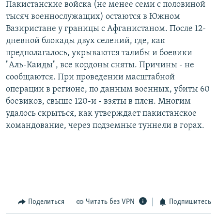
Пакистанские войска (не менее семи с половиной
РАСПИСАНИЕ ВЕЩАНИЯ
тысяч военнослужащих) остаются в Южном
ПОДПИШИТЕСЬ НА РАССЫЛКУ
Вазиристане у границы с Афганистаном. После 12-
дневной блокады двух селений, где, как
предполагалось, укрываются талибы и боевики
СОЦИАЛЬНЫЕ СЕТИ
"Аль-Каиды", все кордоны сняты. Причины - не
сообщаются. При проведении масштабной
операции в регионе, по данным военных, убиты 60
боевиков, свыше 120-и - взяты в плен. Многим
удалось скрыться, как утверждает пакистанское
Все сайты РСЕ/РС
командование, через подземные туннели в горах.
Поделиться
Читать без VPN
Подпишитесь