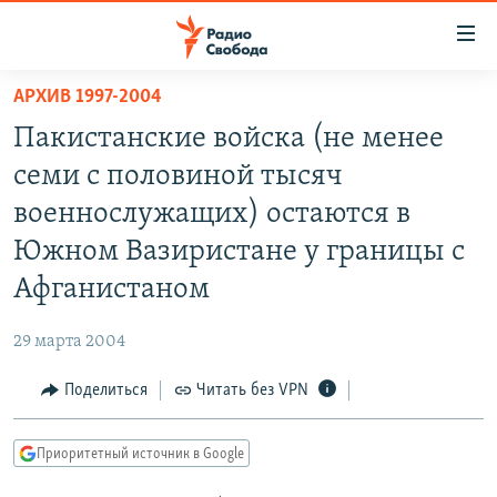
Ссылки
для
упрощенного
АРХИВ 1997-2004
ПРОГРАММЫ
доступа
Пакистанские войска (не менее
ПОДКАСТЫ
Вернуться
семи с половиной тысяч
к
АВТОРСКИЕ ПРОЕКТЫ
военнослужащих) остаются в
основному
ЦИТАТЫ СВОБОДЫ
содержанию
Южном Вазиристане у границы с
Вернутся
МНЕНИЯ
Афганистаном
к
КУЛЬТУРА
главной
29 марта 2004
навигации
IDEL.РЕАЛИИ
Вернутся
Поделиться
Читать без VPN
КАВКАЗ.РЕАЛИИ
к
СЕВЕР.РЕАЛИИ
поиску
Приоритетный источник в Google
СИБИРЬ.РЕАЛИИ