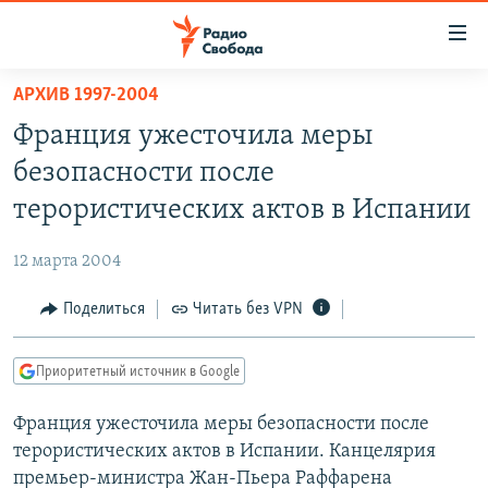
Ссылки
для
упрощенного
АРХИВ 1997-2004
ПРОГРАММЫ
доступа
Франция ужесточила меры
ПОДКАСТЫ
Вернуться
безопасности после
к
АВТОРСКИЕ ПРОЕКТЫ
терористических актов в Испании
основному
ЦИТАТЫ СВОБОДЫ
содержанию
12 марта 2004
Вернутся
МНЕНИЯ
к
Поделиться
Читать без VPN
КУЛЬТУРА
главной
навигации
IDEL.РЕАЛИИ
Приоритетный источник в Google
Вернутся
КАВКАЗ.РЕАЛИИ
к
Франция ужесточила меры безопасности после
СЕВЕР.РЕАЛИИ
поиску
терористических актов в Испании. Канцелярия
СИБИРЬ.РЕАЛИИ
премьер-министра Жан-Пьера Раффарена