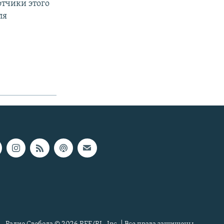
отчики этого
ля