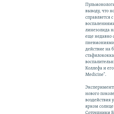
Пульмонологи
выводу, что 
справляется 
воспалениями
линезолида н
еще недавно 
пневмониями.
действие на 
стафилококка
воспалительн
Коллефа и его
Medicine".
Эксперименты
нового покол
воздействия 
ярком солнце
Сотрудники Б