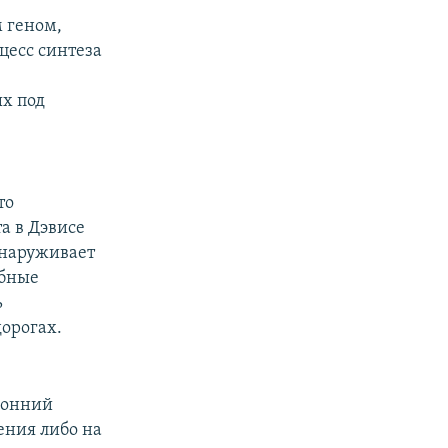
 геном,
цесс синтеза
х под
то
а в Дэвисе
бнаруживает
обные
ь
орогах.
оронний
ения либо на