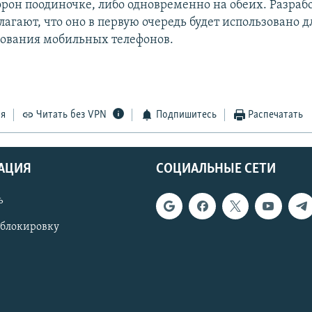
орон поодиночке, либо одновременно на обеих. Разраб
лагают, что оно в первую очередь будет использовано д
ования мобильных телефонов.
ся
Читать без VPN
Подпишитесь
Распечатать
АЦИЯ
СОЦИАЛЬНЫЕ СЕТИ
ь
 блокировку