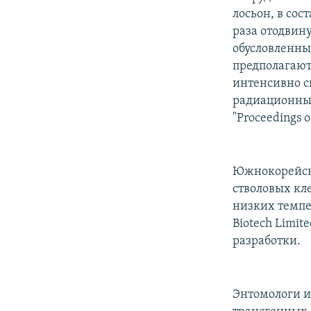
лосьон, в сос
раза отодвин
обусловленн
предполагают
интенсивно с
радиационных
"Proceedings o
Южнокорейски
стволовых кл
низких темпе
Biotech Limit
разработки.
Энтомологи и