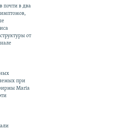
в почти в два
симптомов,
ые
миса
структуры от
рнале
ьных
няемых при
фирмы Maria
эти
вали