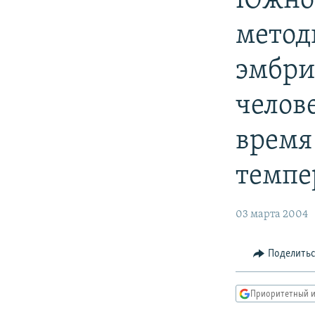
Южнок
метод
эмбри
челов
время
темпе
03 марта 2004
Поделить
Приоритетный и