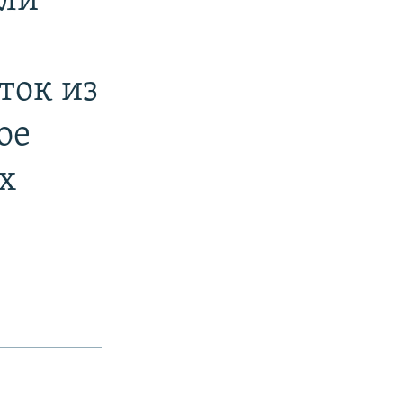
али
ток из
ое
х