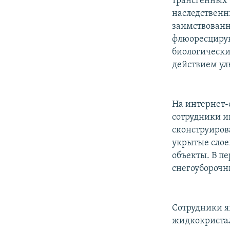
трансгенных 
наследственн
заимствованн
флюоресцирую
биологически
действием ул
На интернет-
сотрудники и
сконструиров
укрытые слое
объекты. В п
снегоуборочн
Сотрудники яп
жидкокристал