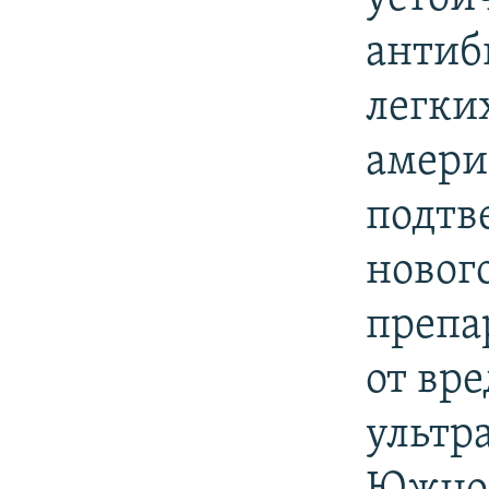
РАСПИСАНИЕ ВЕЩАНИЯ
ПОДПИШИТЕСЬ НА РАССЫЛКУ
антиб
легки
амери
подтв
новог
препа
от вр
ультр