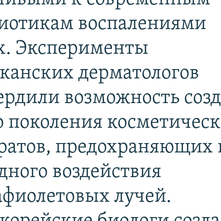
иотикам воспалениями
х. Эксперименты
канских дерматологов
ердили возможность соз
о поколения косметичес
ратов, предохраняющих 
едного воздействия
афиолетовых лучей.