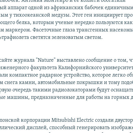
бабочек. Антония Монтейро и ее коллеги обогатили
ый аппарат одной из африканских бабочек единичным
ым у тихоокеанской медузы. Этот ген инициирует про
щего белка, которым ученые нередко пользуются как
м маркером. Фасеточные глаза трансгенных насекомы
ьтрафиолета светятся зеленоватым светом.
сайте журнала "Nature" выставлено сообщение о том, ч
нженерного факультета Калифорнийского университет
али компактное радарное устройство, которое легко о
м снега камни, автомобильные покрышки и тому под
ервую очередь такими радиолокаторами будут оснащат
ые машины, предназначенные для работы на горных д
онской корпорации Mitsubishi Electric создали двуст
лический дисплей, способный генерировать изображ