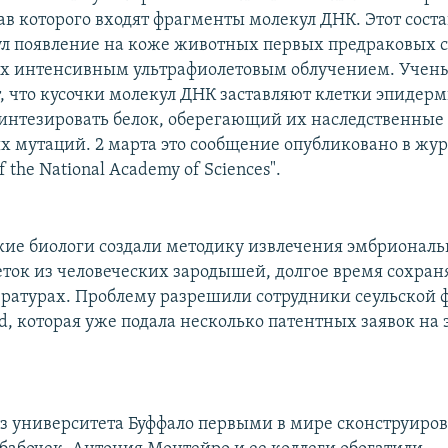
тав которого входят фрагменты молекул ДНК. Этот соста
ул появление на коже животных первых предраковых 
ых интенсивным ультрафиолетовым облучением. Учен
, что кусочки молекул ДНК заставляют клетки эпидер
интезировать белок, оберегающий их наследственные 
 мутаций. 2 марта это сообщение опубликовано в жу
f the National Academy of Sciences".
е биологи создали методику извлечения эмбрионал
еток из человеческих зародышей, долгое время сохра
ратурах. Проблему разрешили сотрудники сеульской 
ed, которая уже подала несколько патентных заявок на 
з университета Буффало первыми в мире сконструиро