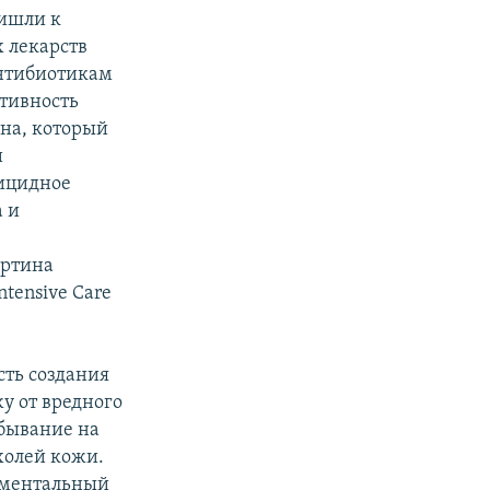
ришли к
 лекарств
антибиотикам
тивность
на, который
и
рицидное
 и
артина
ntensive Care
ть создания
у от вредного
ебывание на
холей кожи.
иментальный