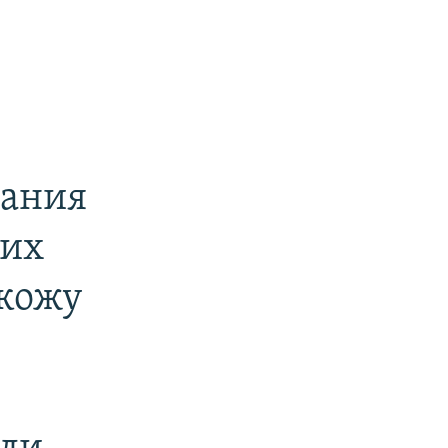
дания
ких
кожу