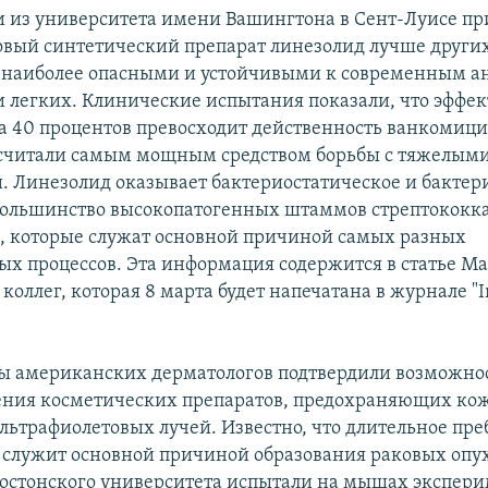
 из университета имени Вашингтона в Сент-Луисе п
новый синтетический препарат линезолид лучше других
с наиболее опасными и устойчивыми к современным 
 легких. Клинические испытания показали, что эффек
а 40 процентов превосходит действенность ванкомици
считали самым мощным средством борьбы с тяжелым
 Линезолид оказывает бактериостатическое и бакте
большинство высокопатогенных штаммов стрептококка
, которые служат основной причиной самых разных
ых процессов. Эта информация содержится в статье М
 коллег, которая 8 марта будет напечатана в журнале "I
 американских дерматологов подтвердили возможнос
ения косметических препаратов, предохраняющих кож
ультрафиолетовых лучей. Известно, что длительное пр
 служит основной причиной образования раковых опу
остонского университета испытали на мышах экспер