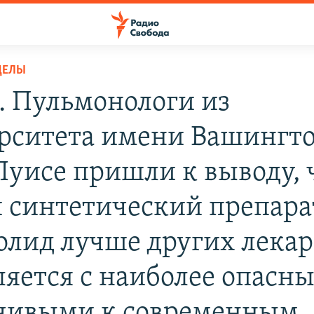
ДЕЛЫ
. Пульмонологи из
рситета имени Вашингто
Луисе пришли к выводу, 
 синтетический препара
олид лучше других лекар
ляется с наиболее опасн
чивыми к современным