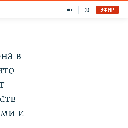
ЭФИР
на в
что
т
ств
ыми и