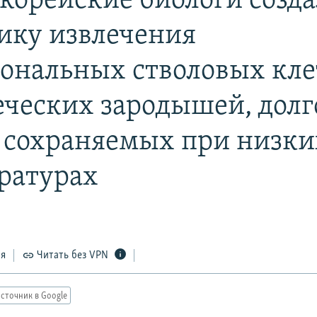
орейские биологи созд
ику извлечения
ональных стволовых кле
еческих зародышей, долг
 сохраняемых при низки
ратурах
ся
Читать без VPN
сточник в Google