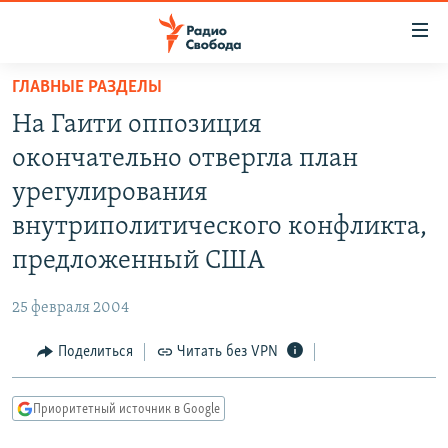
Ссылки
для
упрощенного
ГЛАВНЫЕ РАЗДЕЛЫ
ПРОГРАММЫ
доступа
На Гаити оппозиция
ПОДКАСТЫ
Вернуться
окончательно отвергла план
к
АВТОРСКИЕ ПРОЕКТЫ
урегулирования
основному
ЦИТАТЫ СВОБОДЫ
содержанию
внутриполитического конфликта,
Вернутся
МНЕНИЯ
предложенный США
к
КУЛЬТУРА
главной
25 февраля 2004
навигации
IDEL.РЕАЛИИ
Вернутся
Поделиться
Читать без VPN
КАВКАЗ.РЕАЛИИ
к
СЕВЕР.РЕАЛИИ
поиску
Приоритетный источник в Google
СИБИРЬ.РЕАЛИИ