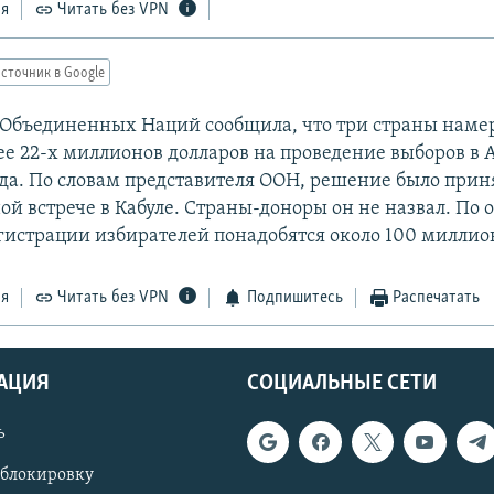
ся
Читать без VPN
сточник в Google
Объединенных Наций сообщила, что три страны нам
ее 22-х миллионов долларов на проведение выборов в 
ода. По словам представителя ООН, решение было прин
й встрече в Кабуле. Страны-доноры он не назвал. По 
егистрации избирателей понадобятся около 100 миллио
ся
Читать без VPN
Подпишитесь
Распечатать
АЦИЯ
СОЦИАЛЬНЫЕ СЕТИ
ь
 блокировку