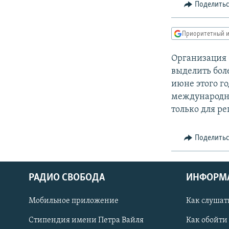
РАСПИСАНИЕ ВЕЩАНИЯ
Поделить
ПОДПИШИТЕСЬ НА РАССЫЛКУ
Приоритетный и
Организация 
выделить бол
июне этого г
международно
только для р
Поделить
РАДИО СВОБОДА
ИНФОРМ
Мобильное приложение
Как слушат
СОЦИАЛЬНЫЕ СЕТИ
Стипендия имени Петра Вайля
Как обойти