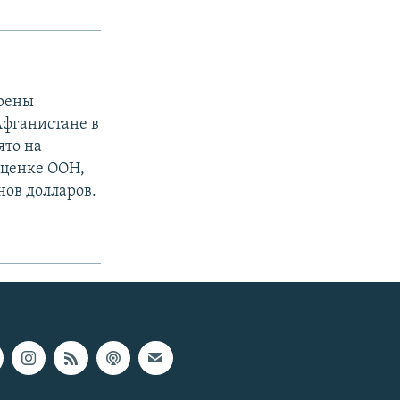
ерены
Афганистане в
ято на
оценке ООН,
нов долларов.