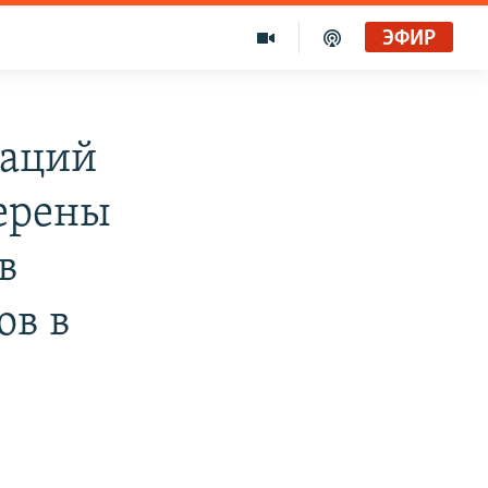
ЭФИР
Наций
мерены
в
ов в