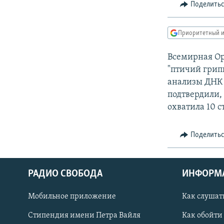
РАСПИСАНИЕ ВЕЩАНИЯ
Поделить
ПОДПИШИТЕСЬ НА РАССЫЛКУ
Приоритетный и
Всемирная Ор
"птичий грип
анализы ДНК 
подтвердили, 
охватила 10 с
Поделить
РАДИО СВОБОДА
ИНФОРМ
Мобильное приложение
Как слушат
СОЦИАЛЬНЫЕ СЕТИ
Стипендия имени Петра Вайля
Как обойти