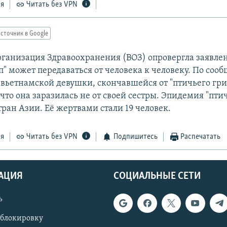
ся
Читать без VPN
сточник в Google
ганизация Здравоохранения (ВОЗ) опровергла заявлени
п" может передаваться от человека к человеку. По соо
вьетнамской девушки, скончавшейся от "птичьего гри
что она заразилась не от своей сестры. Эпидемия "пти
тран Азии. Её жертвами стали 19 человек.
ся
Читать без VPN
Подпишитесь
Распечатать
АЦИЯ
СОЦИАЛЬНЫЕ СЕТИ
ь
 блокировку