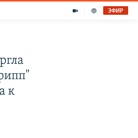
ЭФИР
ргла
грипп"
а к