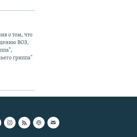
я о том, что
бщению ВОЗ,
ппа",
чьего гриппа"