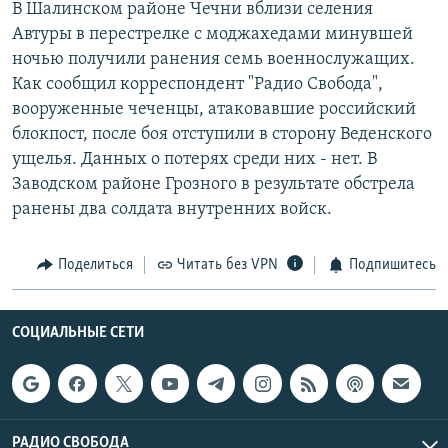
В Шалинском районе Чечни вблизи селения
РАСПИСАНИЕ ВЕЩАНИЯ
Автуры в перестрелке с моджахедами минувшей
ПОДПИШИТЕСЬ НА РАССЫЛКУ
ночью получили ранения семь военнослужащих.
Как сообщил корреспондент "Радио Свобода",
вооруженные чеченцы, атаковавшие российский
СОЦИАЛЬНЫЕ СЕТИ
блокпост, после боя отступили в сторону Веденского
ущелья. Данных о потерях среди них - нет. В
Заводском районе Грозного в результате обстрела
ранены два солдата внутренних войск.
Все сайты РСЕ/РС
Поделиться
Читать без VPN
Подпишитесь
СОЦИАЛЬНЫЕ СЕТИ
РАДИО СВОБОДА