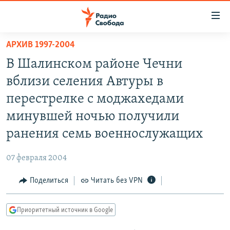
Ссылки
для
упрощенного
АРХИВ 1997-2004
ПРОГРАММЫ
доступа
В Шалинском районе Чечни
ПОДКАСТЫ
Вернуться
вблизи селения Автуры в
к
АВТОРСКИЕ ПРОЕКТЫ
перестрелке с моджахедами
основному
ЦИТАТЫ СВОБОДЫ
содержанию
минувшей ночью получили
Вернутся
МНЕНИЯ
ранения семь военнослужащих
к
КУЛЬТУРА
главной
07 февраля 2004
навигации
IDEL.РЕАЛИИ
Вернутся
Поделиться
Читать без VPN
КАВКАЗ.РЕАЛИИ
к
СЕВЕР.РЕАЛИИ
поиску
Приоритетный источник в Google
СИБИРЬ.РЕАЛИИ