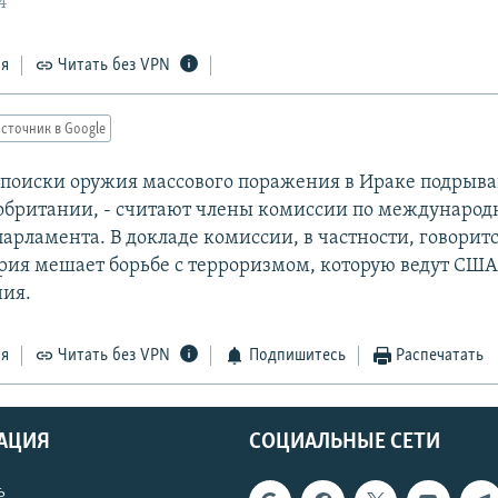
4
ся
Читать без VPN
сточник в Google
поиски оружия массового поражения в Ираке подрыва
британии, - считают члены комиссии по междунаро
арламента. В докладе комиссии, в частности, говоритс
рия мешает борьбе с терроризмом, которую ведут США
ия.
ся
Читать без VPN
Подпишитесь
Распечатать
АЦИЯ
СОЦИАЛЬНЫЕ СЕТИ
ь