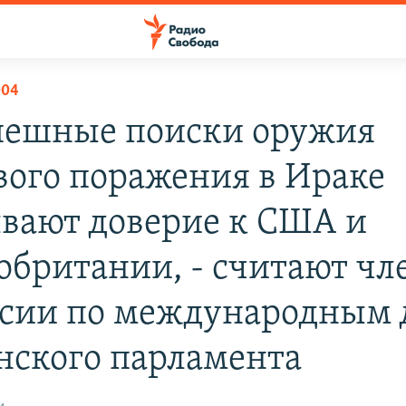
004
пешные поиски оружия
вого поражения в Ираке
вают доверие к США и
обритании, - считают чл
сии по международным 
нского парламента