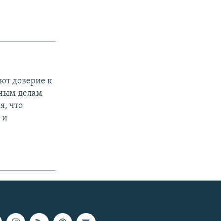
ют доверие к
дным делам
я, что
 и