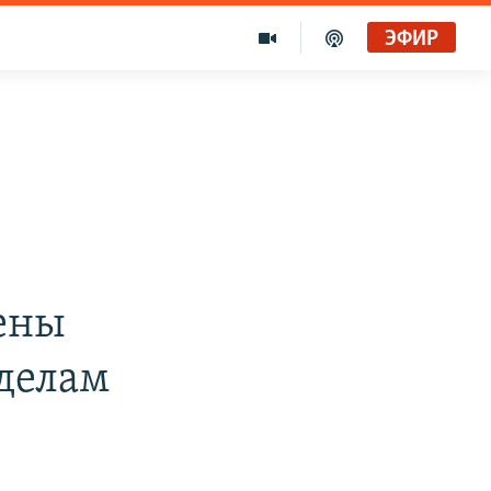
ЭФИР
ены
делам