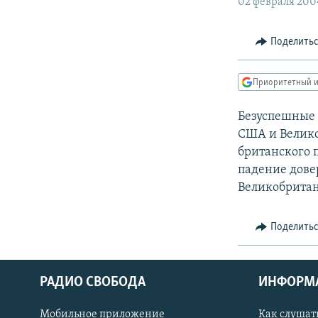
РАСПИСАНИЕ ВЕЩАНИЯ
02 февраля 200
ПОДПИШИТЕСЬ НА РАССЫЛКУ
Поделить
Приоритетный и
Безуспешные 
США и Велико
британского п
падение дове
Великобритан
Поделить
РАДИО СВОБОДА
ИНФОРМ
Мобильное приложение
Как слушат