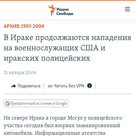
Ссылки
для
упрощенного
АРХИВ 1997-2004
ПРОГРАММЫ
доступа
В Ираке продолжаются нападения
ПОДКАСТЫ
Вернуться
на военнослужащих США и
к
АВТОРСКИЕ ПРОЕКТЫ
иракских полицейских
основному
ЦИТАТЫ СВОБОДЫ
содержанию
31 января 2004
Вернутся
МНЕНИЯ
к
Поделиться
Читать без VPN
КУЛЬТУРА
главной
навигации
IDEL.РЕАЛИИ
Приоритетный источник в Google
Вернутся
КАВКАЗ.РЕАЛИИ
к
На севере Ирака в городе Мосул у полицейского
СЕВЕР.РЕАЛИИ
поиску
участка сегодня был взорван заминированный
СИБИРЬ.РЕАЛИИ
автомобиль. Информационные агентства