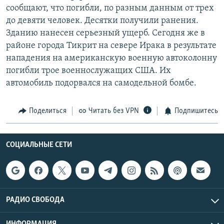
сообщают, что погибли, по разным данным от трех
РАСПИСАНИЕ ВЕЩАНИЯ
до девяти человек. Десятки получили ранения.
ПОДПИШИТЕСЬ НА РАССЫЛКУ
Зданию нанесен серьезный ущерб. Сегодня же в
районе города Тикрит на севере Ирака в результате
СОЦИАЛЬНЫЕ СЕТИ
нападения на американскую военную автоколонну
погибли трое военнослужащих США. Их
автомобиль подорвался на самодельной бомбе.
Поделиться
Читать без VPN
Подпишитесь
Все сайты РСЕ/РС
СОЦИАЛЬНЫЕ СЕТИ
РАДИО СВОБОДА
ИНФОРМАЦИЯ