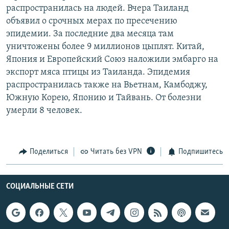
распространилась на людей. Вчера Таиланд
РАСПИСАНИЕ ВЕЩАНИЯ
объявил о срочных мерах по пресечению
ПОДПИШИТЕСЬ НА РАССЫЛКУ
эпидемии. За последние два месяца там
уничтожены более 9 миллионов цыплят. Китай,
СОЦИАЛЬНЫЕ СЕТИ
Япония и Европейский Союз наложили эмбарго на
экспорт мяса птицы из Таиланда. Эпидемия
распространилась также на Вьетнам, Камбоджу,
Южную Корею, Японию и Тайвань. От болезни
умерли 8 человек.
Все сайты РСЕ/РС
Поделиться
Читать без VPN
Подпишитесь
СОЦИАЛЬНЫЕ СЕТИ