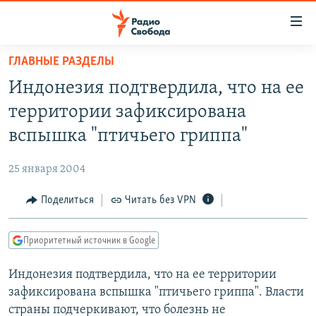
Ссылки
для
упрощенного
ГЛАВНЫЕ РАЗДЕЛЫ
ПРОГРАММЫ
доступа
Индонезия подтвердила, что на ее
ПОДКАСТЫ
Вернуться
территории зафиксирована
к
АВТОРСКИЕ ПРОЕКТЫ
вспышка "птичьего гриппа"
основному
ЦИТАТЫ СВОБОДЫ
содержанию
25 января 2004
Вернутся
МНЕНИЯ
к
Поделиться
Читать без VPN
КУЛЬТУРА
главной
навигации
IDEL.РЕАЛИИ
Приоритетный источник в Google
Вернутся
КАВКАЗ.РЕАЛИИ
к
Индонезия подтвердила, что на ее территории
СЕВЕР.РЕАЛИИ
поиску
зафиксирована вспышка "птичьего гриппа". Власти
СИБИРЬ.РЕАЛИИ
страны подчеркивают, что болезнь не