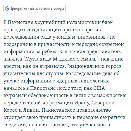
РАСПИСАНИЕ ВЕЩАНИЯ
Приоритетный источник в Google
ПОДПИШИТЕСЬ НА РАССЫЛКУ
В Пакистане крупнейший исламистский блок
проводит сегодня акции протеста против
СОЦИАЛЬНЫЕ СЕТИ
преследования ряда ученых и чиновников - по
подозрению в причастности к передаче секретной
информации за рубеж. Как заявил представитель
альянса "Муттахида Маджлис-э-Амаль", недавние
аресты, как он выразился, "национальных героев"
Все сайты РСЕ/РС
унизительны для страны. Расследование дела об
утечке информации о ядерных технологиях
началось в Пакистане после того, как США
выразили обеспокоенность в связи с возможностью
передачи такой информации Ирану, Северной
Корее и Ливии. Пакистанское правительство
отрицает свою причастность к передаче секретных
сведений, но не исключает, что утечка могла