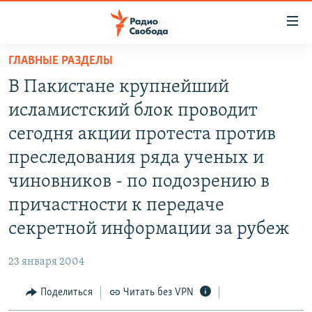
Ссылки
для
упрощенного
ГЛАВНЫЕ РАЗДЕЛЫ
ПРОГРАММЫ
доступа
В Пакистане крупнейший
ПОДКАСТЫ
Вернуться
исламистский блок проводит
к
АВТОРСКИЕ ПРОЕКТЫ
сегодня акции протеста против
основному
ЦИТАТЫ СВОБОДЫ
содержанию
преследования ряда ученых и
Вернутся
МНЕНИЯ
чиновников - по подозрению в
к
КУЛЬТУРА
причастности к передаче
главной
навигации
IDEL.РЕАЛИИ
секретной информации за рубеж
Вернутся
КАВКАЗ.РЕАЛИИ
к
23 января 2004
СЕВЕР.РЕАЛИИ
поиску
Поделиться
Читать без VPN
СИБИРЬ.РЕАЛИИ