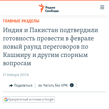
Ссылки
для
упрощенного
ГЛАВНЫЕ РАЗДЕЛЫ
ПРОГРАММЫ
доступа
Индия и Пакистан подтвердили
ПОДКАСТЫ
Вернуться
готовность провести в феврале
к
АВТОРСКИЕ ПРОЕКТЫ
новый раунд переговоров по
основному
ЦИТАТЫ СВОБОДЫ
содержанию
Кашмиру и другим спорным
Вернутся
МНЕНИЯ
вопросам
к
КУЛЬТУРА
главной
17 января 2004
навигации
IDEL.РЕАЛИИ
Вернутся
Поделиться
Читать без VPN
КАВКАЗ.РЕАЛИИ
к
СЕВЕР.РЕАЛИИ
поиску
Приоритетный источник в Google
СИБИРЬ.РЕАЛИИ