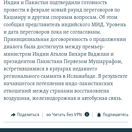
Индия и Пакистан подтвердили готовность
РАСПИСАНИЕ ВЕЩАНИЯ
провести в феврале новый раунд переговоров по
ПОДПИШИТЕСЬ НА РАССЫЛКУ
Кашмиру и другим спорным вопросам. Об этом
сообщил представитель индийского МИД. Уровень
и дата переговоров пока не согласованы.
СОЦИАЛЬНЫЕ СЕТИ
Приниципиальная договоренность о продолжении
диалога была достигнута между премьер-
министром Индии Аталом Бихари Ваджпаи и
президентом Пакистана Первезом Мушаррафом,
встретившимися в кулуарах недавнего
Все сайты РСЕ/РС
регионального саммита в Исламабаде. В результате
начавшегося потепления индо-пакистанских
отношений между странами восстановлена
воздушная, железнодорожная и автобусная связь.
Поделиться
Читать без VPN
Подпишитесь