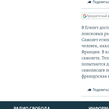
РАСПИСАНИЕ ВЕЩАНИЯ
Поделить
ПОДПИШИТЕСЬ НА РАССЫЛКУ
Приоритетный и
В Египет дос
поисковых ра
Самолет егип
человек, нах
Франции. В х
самолета. Те
попытаются д
самописцев п
французская 
Поделить
РАДИО СВОБОДА
ИНФОРМ