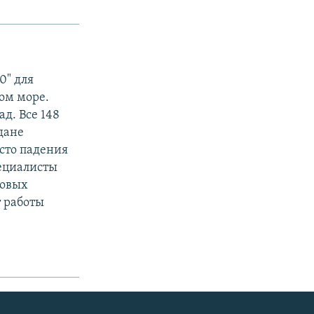
0" для
ом море.
д. Все 148
дане
сто падения
пециалисты
товых
 работы