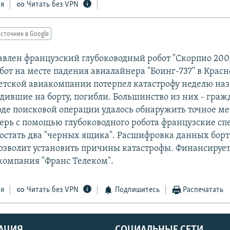
ся
Читать без VPN
сточник в Google
тавлен французский глубоководный робот "Скорпио 200
бот на месте падения авиалайнера "Боинг-737" в Красн
етской авиакомпании потерпел катастрофу неделю наза
одившие на борту, погибли. Большинство из них - граж
оде поисковой операции удалось обнаружить точное ме
перь с помощью глубоководного робота французские с
остать два "черных ящика". Расшифровка данных бор
озволит установить причины катастрофы. Финансирует
компания "Франс Телеком".
ся
Читать без VPN
Подпишитесь
Распечатать
АЦИЯ
СОЦИАЛЬНЫЕ СЕТИ