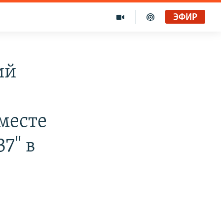
ЭФИР
ий
о
месте
7" в