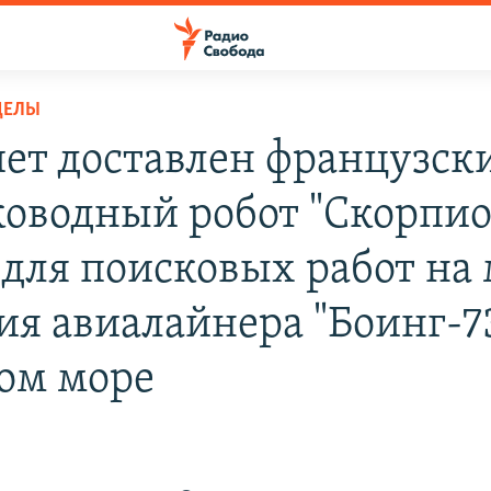
ДЕЛЫ
пет доставлен французск
ководный робот "Скорпи
 для поисковых работ на 
ия авиалайнера "Боинг-73
ом море