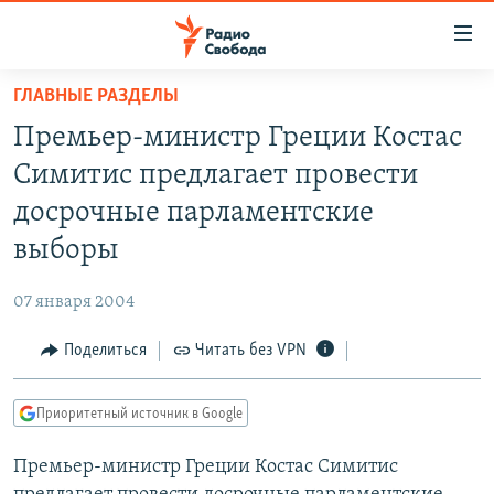
Ссылки
для
упрощенного
ГЛАВНЫЕ РАЗДЕЛЫ
ПРОГРАММЫ
доступа
Премьер-министр Греции Костас
ПОДКАСТЫ
Вернуться
Симитис предлагает провести
к
АВТОРСКИЕ ПРОЕКТЫ
досрочные парламентские
основному
ЦИТАТЫ СВОБОДЫ
содержанию
выборы
Вернутся
МНЕНИЯ
к
07 января 2004
КУЛЬТУРА
главной
Поделиться
Читать без VPN
навигации
IDEL.РЕАЛИИ
Вернутся
КАВКАЗ.РЕАЛИИ
к
Приоритетный источник в Google
СЕВЕР.РЕАЛИИ
поиску
Премьер-министр Греции Костас Симитис
СИБИРЬ.РЕАЛИИ