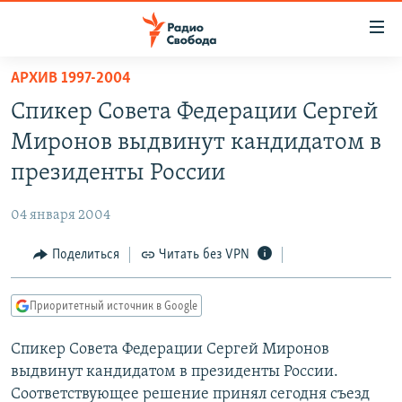
Ссылки
для
упрощенного
АРХИВ 1997-2004
ПРОГРАММЫ
доступа
Спикер Совета Федерации Сергей
ПОДКАСТЫ
Вернуться
Миронов выдвинут кандидатом в
к
АВТОРСКИЕ ПРОЕКТЫ
президенты России
основному
ЦИТАТЫ СВОБОДЫ
содержанию
04 января 2004
Вернутся
МНЕНИЯ
к
Поделиться
Читать без VPN
КУЛЬТУРА
главной
навигации
IDEL.РЕАЛИИ
Приоритетный источник в Google
Вернутся
КАВКАЗ.РЕАЛИИ
к
Спикер Совета Федерации Сергей Миронов
СЕВЕР.РЕАЛИИ
поиску
выдвинут кандидатом в президенты России.
СИБИРЬ.РЕАЛИИ
Соответствующее решение принял сегодня съезд