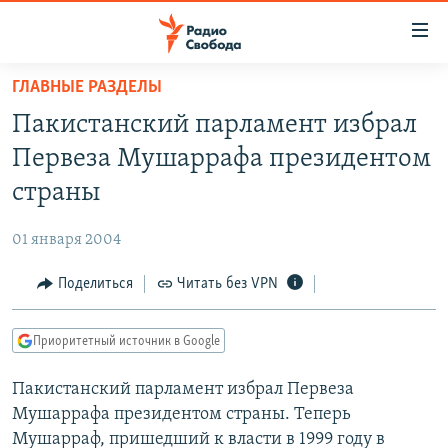
Ссылки
для
упрощенного
ГЛАВНЫЕ РАЗДЕЛЫ
ПРОГРАММЫ
доступа
Пакистанский парламент избрал
ПОДКАСТЫ
Вернуться
Первеза Мушаррафа президентом
к
АВТОРСКИЕ ПРОЕКТЫ
страны
основному
ЦИТАТЫ СВОБОДЫ
содержанию
01 января 2004
Вернутся
МНЕНИЯ
к
Поделиться
Читать без VPN
КУЛЬТУРА
главной
навигации
IDEL.РЕАЛИИ
Приоритетный источник в Google
Вернутся
КАВКАЗ.РЕАЛИИ
к
Пакистанский парламент избрал Первеза
СЕВЕР.РЕАЛИИ
поиску
Мушаррафа президентом страны. Теперь
СИБИРЬ.РЕАЛИИ
Мушарраф, пришедший к власти в 1999 году в