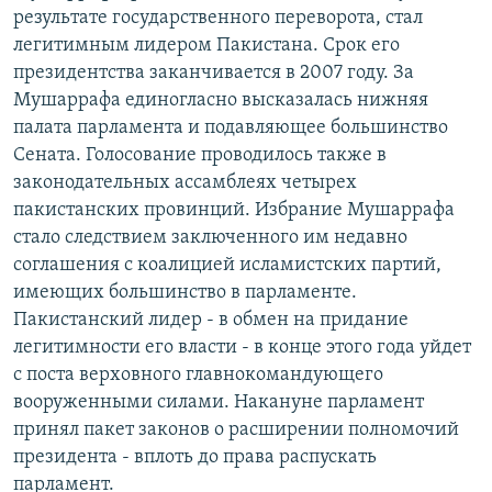
результате государственного переворота, стал
РАСПИСАНИЕ ВЕЩАНИЯ
легитимным лидером Пакистана. Срок его
ПОДПИШИТЕСЬ НА РАССЫЛКУ
президентства заканчивается в 2007 году. За
Мушаррафа единогласно высказалась нижняя
СОЦИАЛЬНЫЕ СЕТИ
палата парламента и подавляющее большинство
Сената. Голосование проводилось также в
законодательных ассамблеях четырех
пакистанских провинций. Избрание Мушаррафа
стало следствием заключенного им недавно
соглашения с коалицией исламистских партий,
Все сайты РСЕ/РС
имеющих большинство в парламенте.
Пакистанский лидер - в обмен на придание
легитимности его власти - в конце этого года уйдет
с поста верховного главнокомандующего
вооруженными силами. Накануне парламент
принял пакет законов о расширении полномочий
президента - вплоть до права распускать
парламент.