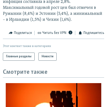
инфляция составила в апреле 2,8%.
РАСПИСАНИЕ ВЕЩАНИЯ
Максимальный годовой рост цен был отмечен в
ПОДПИШИТЕСЬ НА РАССЫЛКУ
Румынии (8,4%) и Эстонии (5,4%), а минимальный
– в Ирландии (1,5%) и Чехии (1,6%).
СОЦИАЛЬНЫЕ СЕТИ
Поделиться
Читать без VPN
Подпишитесь
Этот контент также в категориях
Главные разделы
Новости
Все сайты РСЕ/РС
Смотрите также