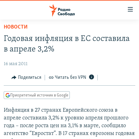
Ссылки
для
упрощенного
НОВОСТИ
ПРОГРАММЫ
доступа
Годовая инфляция в ЕС составила
ПОДКАСТЫ
Вернуться
в апреле 3,2%
к
АВТОРСКИЕ ПРОЕКТЫ
основному
16 мая 2011
ЦИТАТЫ СВОБОДЫ
содержанию
Вернутся
МНЕНИЯ
Поделиться
Читать без VPN
к
КУЛЬТУРА
главной
Приоритетный источник в Google
навигации
IDEL.РЕАЛИИ
Вернутся
Инфляция в 27 странах Европейского союза в
КАВКАЗ.РЕАЛИИ
к
апреле составила 3,2% к уровню апреля прошлого
СЕВЕР.РЕАЛИИ
поиску
года – после роста цен на 3,1% в марте, сообщило
агентство “Евростат”. В 17 странах еврозоны годовая
СИБИРЬ.РЕАЛИИ