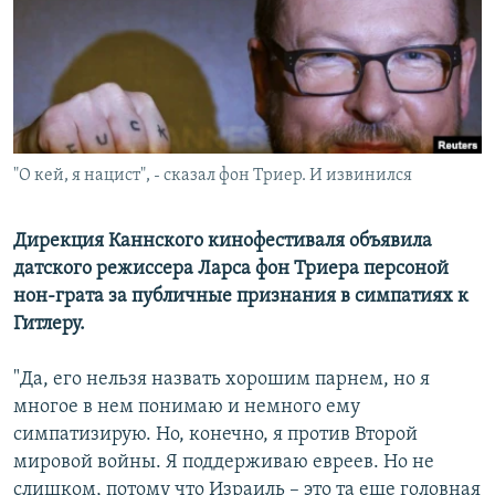
РАСПИСАНИЕ ВЕЩАНИЯ
ПОДПИШИТЕСЬ НА РАССЫЛКУ
СОЦИАЛЬНЫЕ СЕТИ
"О кей, я нацист", - сказал фон Триер. И извинился
Дирекция Каннского кинофестиваля объявила
датского режиссера Ларса фон Триера персоной
Все сайты РСЕ/РС
нон-грата за публичные признания в симпатиях к
Гитлеру.
"Да, его нельзя назвать хорошим парнем, но я
многое в нем понимаю и немного ему
симпатизирую. Но, конечно, я против Второй
мировой войны. Я поддерживаю евреев. Но не
слишком, потому что Израиль – это та еще головная