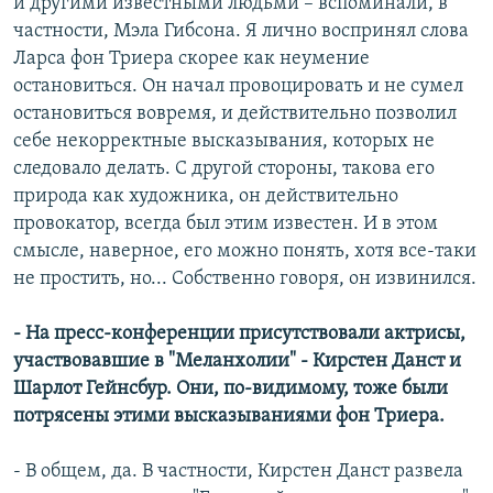
и другими известными людьми – вспоминали, в
частности, Мэла Гибсона. Я лично воспринял слова
Ларса фон Триера скорее как неумение
остановиться. Он начал провоцировать и не сумел
остановиться вовремя, и действительно позволил
себе некорректные высказывания, которых не
следовало делать. С другой стороны, такова его
природа как художника, он действительно
провокатор, всегда был этим известен. И в этом
смысле, наверное, его можно понять, хотя все-таки
не простить, но... Собственно говоря, он извинился.
- На пресс-конференции присутствовали актрисы,
участвовавшие в "Меланхолии" - Кирстен Данст и
Шарлот Гейнсбур. Они, по-видимому, тоже были
потрясены этими высказываниями фон Триера.
- В общем, да. В частности, Кирстен Данст развела