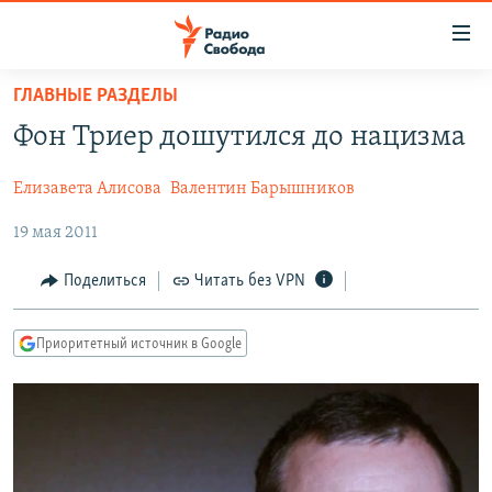
Ссылки
для
упрощенного
ГЛАВНЫЕ РАЗДЕЛЫ
ПРОГРАММЫ
доступа
Фон Триер дошутился до нацизма
ПОДКАСТЫ
Вернуться
к
Елизавета Алисова
Валентин Барышников
АВТОРСКИЕ ПРОЕКТЫ
основному
19 мая 2011
ЦИТАТЫ СВОБОДЫ
содержанию
Вернутся
МНЕНИЯ
Поделиться
Читать без VPN
к
КУЛЬТУРА
главной
Приоритетный источник в Google
навигации
IDEL.РЕАЛИИ
Вернутся
КАВКАЗ.РЕАЛИИ
к
СЕВЕР.РЕАЛИИ
поиску
СИБИРЬ.РЕАЛИИ