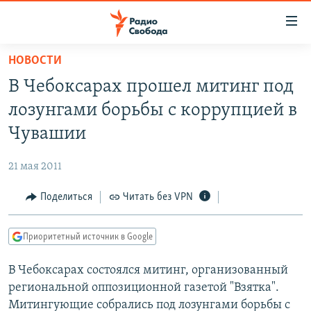
Ссылки
для
упрощенного
НОВОСТИ
ПРОГРАММЫ
доступа
В Чебоксарах прошел митинг под
ПОДКАСТЫ
Вернуться
лозунгами борьбы с коррупцией в
к
АВТОРСКИЕ ПРОЕКТЫ
Чувашии
основному
ЦИТАТЫ СВОБОДЫ
содержанию
21 мая 2011
Вернутся
МНЕНИЯ
к
Поделиться
Читать без VPN
КУЛЬТУРА
главной
навигации
IDEL.РЕАЛИИ
Приоритетный источник в Google
Вернутся
КАВКАЗ.РЕАЛИИ
к
В Чебоксарах состоялся митинг, организованный
СЕВЕР.РЕАЛИИ
поиску
региональной оппозиционной газетой "Взятка".
СИБИРЬ.РЕАЛИИ
Митингующие собрались под лозунгами борьбы с