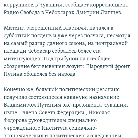
коррупцией в Чувашии, сообщает корреспондент
РАСПИСАНИЕ ВЕЩАНИЯ
Радио Свобода в Чебоксарах Дмитрий Лишнев.
ПОДПИШИТЕСЬ НА РАССЫЛКУ
Митинг, разрешенный властями, начался в
СОЦИАЛЬНЫЕ СЕТИ
субботний полдень и уже через полчаса, несмотря
на самый разгар дачного сезона, на центральной
площади Чебоксар собралось более ста
митингующих. Под трибуной на всеобщее
обозрение был вывешен лозунг: "Народный фронт"
Путина обошелся без народа".
Все сайты РСЕ/РС
Конечно же, большой политический резонанс
получило состоявшееся накануне назначение
Владимиром Путиным экс-президента Чувашии,
ныне – члена Совета Федерации , Николая
Федорова руководителем специально
учрежденного Института социально-
экономических и политических исследований,