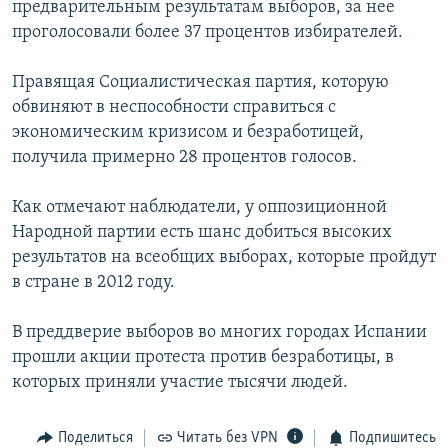
предварительным результатам выборов, за нее
РАСПИСАНИЕ ВЕЩАНИЯ
проголосовали более 37 процентов избирателей.
ПОДПИШИТЕСЬ НА РАССЫЛКУ
Правящая Социалистическая партия, которую
обвиняют в неспособности справиться с
СОЦИАЛЬНЫЕ СЕТИ
экономическим кризисом и безработицей,
получила примерно 28 процентов голосов.
Как отмечают наблюдатели, у оппозиционной
Народной партии есть шанс добиться высоких
Все сайты РСЕ/РС
результатов на всеобщих выборах, которые пройдут
в стране в 2012 году.
В преддверие выборов во многих городах Испании
прошли акции протеста против безработицы, в
которых приняли участие тысячи людей.
Поделиться
Читать без VPN
Подпишитесь