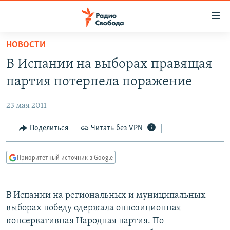
Ссылки
для
упрощенного
НОВОСТИ
ПРОГРАММЫ
доступа
В Испании на выборах правящая
ПОДКАСТЫ
Вернуться
партия потерпела поражение
к
АВТОРСКИЕ ПРОЕКТЫ
основному
23 мая 2011
ЦИТАТЫ СВОБОДЫ
содержанию
Вернутся
МНЕНИЯ
Поделиться
Читать без VPN
к
КУЛЬТУРА
главной
Приоритетный источник в Google
навигации
IDEL.РЕАЛИИ
Вернутся
КАВКАЗ.РЕАЛИИ
к
В Испании на региональных и муниципальных
СЕВЕР.РЕАЛИИ
поиску
выборах победу одержала оппозиционная
консервативная Народная партия. По
СИБИРЬ.РЕАЛИИ