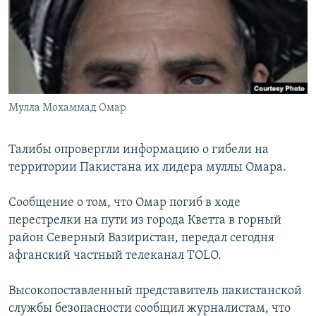
РАСПИСАНИЕ ВЕЩАНИЯ
ПОДПИШИТЕСЬ НА РАССЫЛКУ
СОЦИАЛЬНЫЕ СЕТИ
Мулла Мохаммад Омар
Талибы опровергли информацию о гибели на
территории Пакистана их лидера муллы Омара.
Все сайты РСЕ/РС
Сообщение о том, что Омар погиб в ходе
перестрелки на пути из города Кветта в горный
район Северный Вазиристан, передал сегодня
афганский частный телеканал TOLO.
Высокопоставленный представитель пакистанской
службы безопасности сообщил журналистам, что