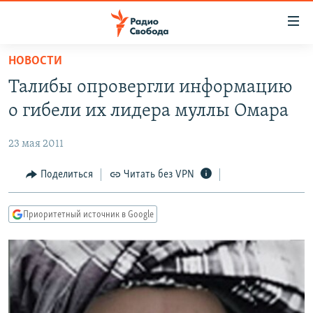
Ссылки
для
упрощенного
НОВОСТИ
ПРОГРАММЫ
доступа
Талибы опровергли информацию
ПОДКАСТЫ
Вернуться
о гибели их лидера муллы Омара
к
АВТОРСКИЕ ПРОЕКТЫ
основному
23 мая 2011
ЦИТАТЫ СВОБОДЫ
содержанию
Вернутся
МНЕНИЯ
Поделиться
Читать без VPN
к
КУЛЬТУРА
главной
Приоритетный источник в Google
навигации
IDEL.РЕАЛИИ
Вернутся
КАВКАЗ.РЕАЛИИ
к
СЕВЕР.РЕАЛИИ
поиску
СИБИРЬ.РЕАЛИИ