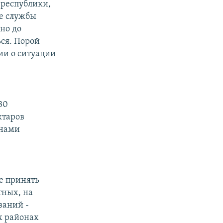
 республики,
ые службы
но до
ься. Порой
ии о ситуации
30
ктаров
онами
е принять
тных, на
ваний -
х районах