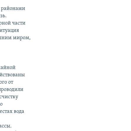
я районами
зь.
рной части
Ситуация
нешним миром,
чайной
ействованы
ого от
проводили
асчистку
по
естах вода
ассы.