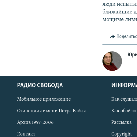
люди испытыв
ближайшие дн
мощные ливни
Поделить
Юри
РАДИО СВОБОДА
ИНФОРМ
Мобильное приложение
Как слушат
СОЦИАЛЬНЫЕ СЕТИ
Стипендия имени Петра Вайля
Как обойти
Архив 1997-2006
Рассылка
Контакт
Copyright