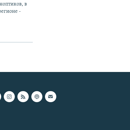
ноптиков, в
егионе -