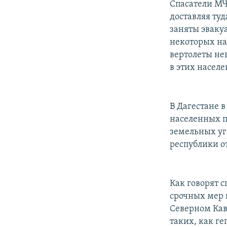
Спасатели МЧ
доставляя ту
заняты эваку
некоторых на
вертолеты не
в этих населе
В Дагестане в
населенных п
земельных уг
республики от
Как говорят 
срочных мер 
Северном Кав
таких, как г