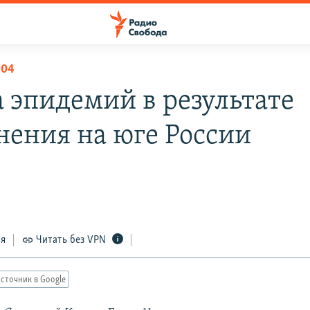
004
а эпидемий в результате
нения на юге России
ся
Читать без VPN
сточник в Google