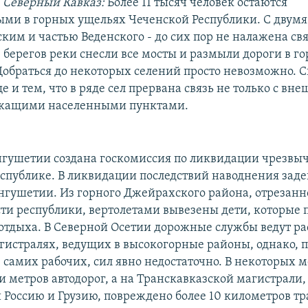
, Северный Кавказ:
Более 11 тысяч человек остаются
ми в горных ущельях Чеченской Республики. С двум
ким и частью Веденского - до сих пор не налажена свя
берегов реки снесли все мосты и размыли дороги в го
Добраться до некоторых селений просто невозможно. 
 и тем, что в ряде сел прервана связь не только с в
лежащими населенными пунктами.
нгушетии создана госкомиссия по ликвидации чрезвы
еспублике. В ликвидации последствий наводнения зад
нгушетии. Из горного Джейрахского района, отрезанн
сти республики, вертолетами вывезены дети, которые 
е отдыха. В Северной Осетии дорожные службы ведут р
агистралях, ведущих в высокогорные районы, однако, 
самих рабочих, сил явно недостаточно. В некоторых м
и метров автодорог, а на Транскавказской магистрали,
Россию и Грузию, повреждено более 10 километров тр