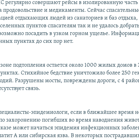
С регулярно совершают рейсы в изолированную часть
да продовольствие и медикаменты. Сейчас спасательн
ацией отдыхающих людей из санаториев и баз отдыха, 
селенных пунктов спасателям так и не удалось добрат
возможно посадить в узком горном ущелье. Информац
нных пунктах до сих пор нет.
 зоне подтопления остается около 1000 жилых домов в 
унктах. Стихийное бедствие уничтожило более 250 ге
одий. Разрушены мосты, повреждены дороги, с 4 рай
сутствует связь.
специалисты-эпидемиологи, если в ближайшее время н
по захоронению погибших во время наводнения живо
казе может начаться эпидемия инфекционных заболе
епатит А или сибирская язва. В некоторых пострадавши