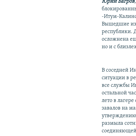
РАСПИСАНИЕ ВЕЩАНИЯ
Юрий Багров
блокированны
ПОДПИШИТЕСЬ НА РАССЫЛКУ
-Итум-Калинс
Вышедшие из 
республики. 
осложнена еще
но и с близ
В соседней И
ситуации в р
все службы И
остальной ча
лето в лагер
завалов на м
утверждению 
размыла сотн
соединяющей 