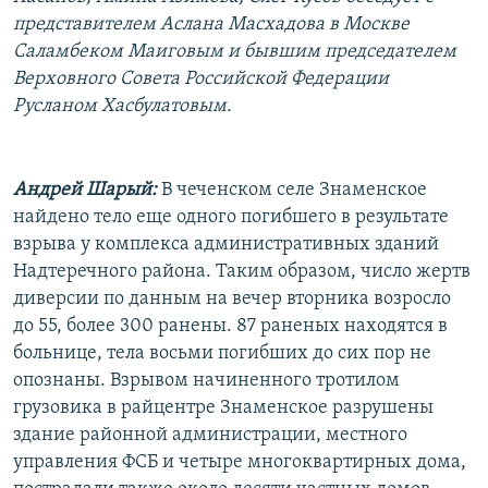
РАСПИСАНИЕ ВЕЩАНИЯ
представителем Аслана Масхадова в Москве
Саламбеком Маиговым и бывшим председателем
ПОДПИШИТЕСЬ НА РАССЫЛКУ
Верховного Совета Российской Федерации
Русланом Хасбулатовым.
СОЦИАЛЬНЫЕ СЕТИ
Андрей Шарый:
В чеченском селе Знаменское
найдено тело еще одного погибшего в результате
взрыва у комплекса административных зданий
Все сайты РСЕ/РС
Надтеречного района. Таким образом, число жертв
диверсии по данным на вечер вторника возросло
до 55, более 300 ранены. 87 раненых находятся в
больнице, тела восьми погибших до сих пор не
опознаны. Взрывом начиненного тротилом
грузовика в райцентре Знаменское разрушены
здание районной администрации, местного
управления ФСБ и четыре многоквартирных дома,