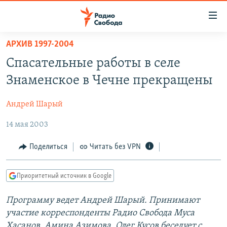
Ссылки
для
упрощенного
АРХИВ 1997-2004
ПРОГРАММЫ
доступа
Спасательные работы в селе
ПОДКАСТЫ
Вернуться
Знаменское в Чечне прекращены
к
АВТОРСКИЕ ПРОЕКТЫ
основному
Андрей Шарый
ЦИТАТЫ СВОБОДЫ
содержанию
Вернутся
14 мая 2003
МНЕНИЯ
к
КУЛЬТУРА
Поделиться
Читать без VPN
главной
навигации
IDEL.РЕАЛИИ
Вернутся
Приоритетный источник в Google
КАВКАЗ.РЕАЛИИ
к
СЕВЕР.РЕАЛИИ
Программу ведет Андрей Шарый. Принимают
поиску
участие корреспонденты Радио Свобода Муса
СИБИРЬ.РЕАЛИИ
Хасанов, Амина Азимова, Олег Кусов беседует с