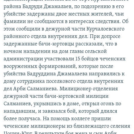
РАСПИСАНИЕ ВЕЩАНИЯ
района Бадруди Джамалаев, по подозрению в его
убийстве задержаны двое местных жителей, чьи
ПОДПИШИТЕСЬ НА РАССЫЛКУ
фамилии не сообщаются в интересах следствия. Об
этом сообщили в дежурной части Курчалоевского
СОЦИАЛЬНЫЕ СЕТИ
районного отдела внутренних дел. При допросе
задержанные бачи-юртовцы рассказали, что в
ночном нападении на дом главы сельской
администрации участвовали 15 бойцов чеченских
вооруженных формирований, которые после
Все сайты РСЕ/РС
убийства Бадруддина Джамалаева направились к
дому сотрудника поселкового отдела внутренних
дел Арби Салманиева. Милиционер отделения
дежурной части бачи-юртовской милиции
Салманиев, укрывшись в доме, открыл огонь по
нападавшим, и завязался бой, который длился
более получаса. На помощь коллеге пришли
чеченские милиционеры из близлежащего селения
Цоцин-Юрт. В результате боя жена и сын Арби