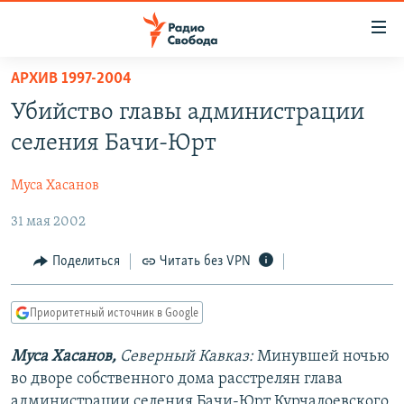
Ссылки
для
упрощенного
АРХИВ 1997-2004
ПРОГРАММЫ
доступа
Убийство главы администрации
ПОДКАСТЫ
Вернуться
селения Бачи-Юрт
к
АВТОРСКИЕ ПРОЕКТЫ
основному
Муса Хасанов
ЦИТАТЫ СВОБОДЫ
содержанию
Вернутся
31 мая 2002
МНЕНИЯ
к
КУЛЬТУРА
Поделиться
Читать без VPN
главной
навигации
IDEL.РЕАЛИИ
Вернутся
Приоритетный источник в Google
КАВКАЗ.РЕАЛИИ
к
СЕВЕР.РЕАЛИИ
Муса Хасанов,
Северный Кавказ:
Минувшей ночью
поиску
во дворе собственного дома расстрелян глава
СИБИРЬ.РЕАЛИИ
администрации селения Бачи-Юрт Курчалоевского