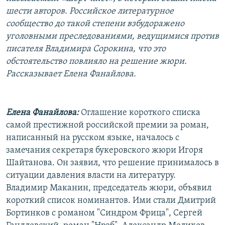
РАСПИСАНИЕ ВЕЩАНИЯ
шести авторов. Российское литературное
сообщество до такой степени взбудоражено
ПОДПИШИТЕСЬ НА РАССЫЛКУ
уголовными преследованиями, ведущимися против
писателя Владимира Сорокина, что это
СОЦИАЛЬНЫЕ СЕТИ
обстоятельство повлияло на решение жюри.
Рассказывает Елена Фанайлова.
Елена Фанайлова:
Оглашение короткого списка
Все сайты РСЕ/РС
самой престижной российской премии за роман,
написанный на русском языке, началось с
замечания секретаря букеровского жюри Игоря
Шайтанова. Он заявил, что решение принималось в
ситуации давления власти на литературу.
Владимир Маканин, председатель жюри, объявил
короткий список номинантов. Ими стали Дмитрий
Бортинков с романом "Синдром Фрица", Сергей