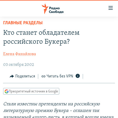
Ссылки
для
упрощенного
ГЛАВНЫЕ РАЗДЕЛЫ
ПРОГРАММЫ
доступа
Кто станет обладателем
ПОДКАСТЫ
Вернуться
российского Букера?
к
АВТОРСКИЕ ПРОЕКТЫ
основному
Елена Фанайлова
ЦИТАТЫ СВОБОДЫ
содержанию
Вернутся
03 октября 2002
МНЕНИЯ
к
КУЛЬТУРА
Поделиться
Читать без VPN
главной
навигации
IDEL.РЕАЛИИ
Вернутся
Приоритетный источник в Google
КАВКАЗ.РЕАЛИИ
к
СЕВЕР.РЕАЛИИ
Стали известны претенденты на российскую
поиску
литературную премию Букера – оглашен так
СИБИРЬ.РЕАЛИИ
называемый «шорт-лист», в который вошли имена