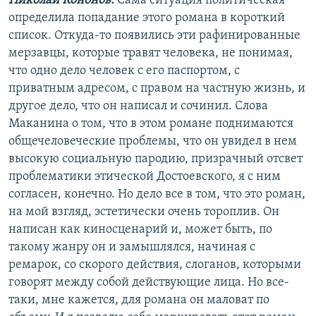
Николай Кононов:
Сама ситуация политическая
определила попадание этого романа в короткий
список. Откуда-то появились эти рафинированные
мерзавцы, которые травят человека, не понимая,
что одно дело человек с его паспортом, с
приватным адресом, с правом на частную жизнь, и
другое дело, что он написал и сочинил. Слова
Маканина о том, что в этом романе поднимаются
общечеловеческие проблемы, что он увидел в нем
высокую социальную пародию, призрачный отсвет
проблематики этической Достоевского, я с ним
согласен, конечно. Но дело все в том, что это роман,
на мой взгляд, эстетически очень тороплив. Он
написан как киносценарий и, может быть, по
такому жанру он и замышлялся, начиная с
ремарок, со скорого действия, слоганов, которыми
говорят между собой действующие лица. Но все-
таки, мне кажется, для романа он маловат по