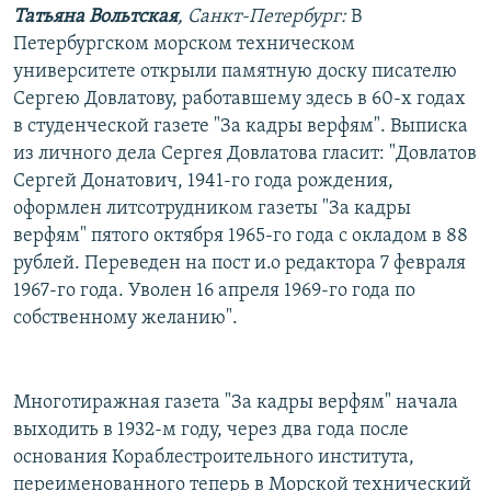
Татьяна Вольтская
, Санкт-Петербург:
В
РАСПИСАНИЕ ВЕЩАНИЯ
Петербургском морском техническом
ПОДПИШИТЕСЬ НА РАССЫЛКУ
университете открыли памятную доску писателю
Сергею Довлатову, работавшему здесь в 60-х годах
СОЦИАЛЬНЫЕ СЕТИ
в студенческой газете "За кадры верфям". Выписка
из личного дела Сергея Довлатова гласит: "Довлатов
Сергей Донатович, 1941-го года рождения,
оформлен литсотрудником газеты "За кадры
верфям" пятого октября 1965-го года с окладом в 88
рублей. Переведен на пост и.о редактора 7 февраля
Все сайты РСЕ/РС
1967-го года. Уволен 16 апреля 1969-го года по
собственному желанию".
Многотиражная газета "За кадры верфям" начала
выходить в 1932-м году, через два года после
основания Кораблестроительного института,
переименованного теперь в Морской технический