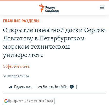
Ссылки
для
упрощенного
ГЛАВНЫЕ РАЗДЕЛЫ
ПРОГРАММЫ
доступа
Открытие памятной доски Сергею
ПОДКАСТЫ
Вернуться
Довлатову в Петербургском
к
АВТОРСКИЕ ПРОЕКТЫ
морском техническом
основному
ЦИТАТЫ СВОБОДЫ
содержанию
университете
Вернутся
МНЕНИЯ
к
Софья Рогачева
КУЛЬТУРА
главной
31 января 2004
навигации
IDEL.РЕАЛИИ
Вернутся
КАВКАЗ.РЕАЛИИ
Поделиться
Читать без VPN
к
СЕВЕР.РЕАЛИИ
поиску
Приоритетный источник в Google
СИБИРЬ.РЕАЛИИ