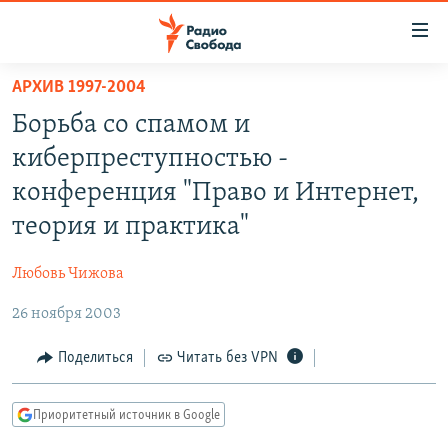
Ссылки
для
упрощенного
АРХИВ 1997-2004
ПРОГРАММЫ
доступа
Борьба со спамом и
ПОДКАСТЫ
Вернуться
киберпреступностью -
к
АВТОРСКИЕ ПРОЕКТЫ
конференция "Право и Интернет,
основному
ЦИТАТЫ СВОБОДЫ
содержанию
теория и практика"
Вернутся
МНЕНИЯ
к
Любовь Чижова
КУЛЬТУРА
главной
26 ноября 2003
навигации
IDEL.РЕАЛИИ
Вернутся
КАВКАЗ.РЕАЛИИ
Поделиться
Читать без VPN
к
СЕВЕР.РЕАЛИИ
поиску
Приоритетный источник в Google
СИБИРЬ.РЕАЛИИ