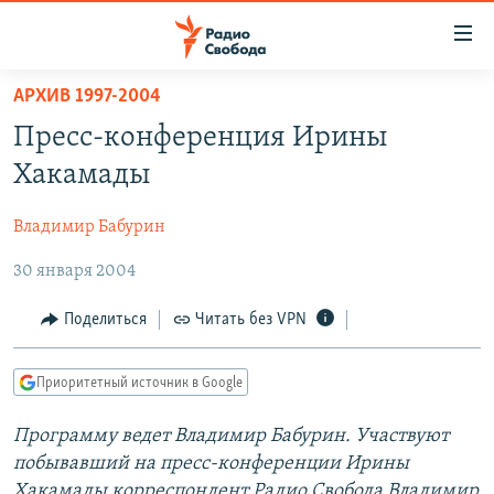
Ссылки
для
упрощенного
АРХИВ 1997-2004
ПРОГРАММЫ
доступа
Пресс-конференция Ирины
ПОДКАСТЫ
Вернуться
Хакамады
к
АВТОРСКИЕ ПРОЕКТЫ
основному
Владимир Бабурин
ЦИТАТЫ СВОБОДЫ
содержанию
Вернутся
30 января 2004
МНЕНИЯ
к
КУЛЬТУРА
Поделиться
Читать без VPN
главной
навигации
IDEL.РЕАЛИИ
Вернутся
Приоритетный источник в Google
КАВКАЗ.РЕАЛИИ
к
СЕВЕР.РЕАЛИИ
Программу ведет Владимир Бабурин. Участвуют
поиску
побывавший на пресс-конференции Ирины
СИБИРЬ.РЕАЛИИ
Хакамады корреспондент Радио Свобода Владимир