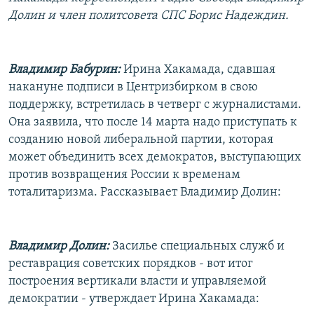
РАСПИСАНИЕ ВЕЩАНИЯ
Долин и член политсовета СПС Борис Надеждин.
ПОДПИШИТЕСЬ НА РАССЫЛКУ
Владимир Бабурин:
Ирина Хакамада, сдавшая
СОЦИАЛЬНЫЕ СЕТИ
накануне подписи в Центризбирком в свою
поддержку, встретилась в четверг с журналистами.
Она заявила, что после 14 марта надо приступать к
созданию новой либеральной партии, которая
может объединить всех демократов, выступающих
Все сайты РСЕ/РС
против возвращения России к временам
тоталитаризма. Рассказывает Владимир Долин:
Владимир Долин:
Засилье специальных служб и
реставрация советских порядков - вот итог
построения вертикали власти и управляемой
демократии - утверждает Ирина Хакамада: