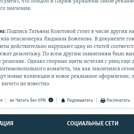
аргумент, что Лондон и Париж украшены такой рекламо
го значения.
ва:
Подпись Татьяны Колотовой стоит в числе других н
чила пенсионерка Людмила Боженова. В документе гов
ты действительно нарушают одну из статей соответс
лежат демонтажу. По всем другим заявлениям было вы
е решение. Однако спорные щиты исчезли с улиц еще 
антимонопольного комитета, так как закончился сезон
ут новые коллекции и новое рекламное оформление, 
 ничего не известно.
ся
Читать без VPN
Подпишитесь
Распечатать
АЦИЯ
СОЦИАЛЬНЫЕ СЕТИ