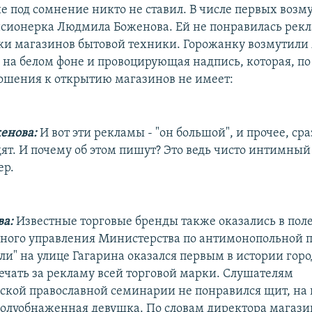
е под сомнение никто не ставил. В числе первых воз
нсионерка Людмила Боженова. Ей не понравилась рек
ки магазинов бытовой техники. Горожанку возмутили 
 на белом фоне и провоцирующая надпись, которая, по
ошения к открытию магазинов не имеет:
енова:
И вот эти рекламы - "он большой", и прочее, ср
ят. И почему об этом пишут? Это ведь чисто интимный
ер.
ва:
Известные торговые бренды также оказались в пол
ного управления Министерства по антимонопольной п
ли" на улице Гагарина оказался первым в истории горо
ечать за рекламу всей торговой марки. Слушателям
ской православной семинарии не понравился щит, на
олуобнаженная девушка. По словам директора магази