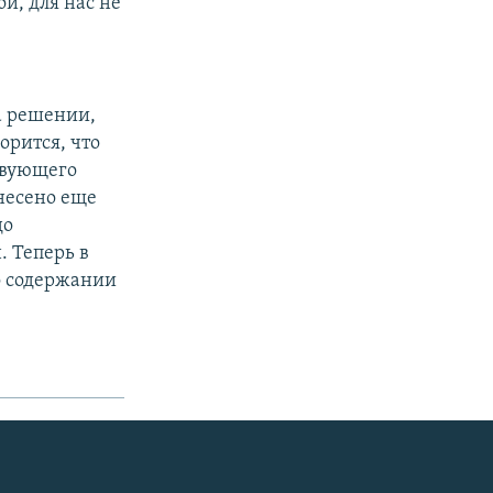
й, для нас не
а решении,
орится, что
твующего
несено еще
до
. Теперь в
о содержании