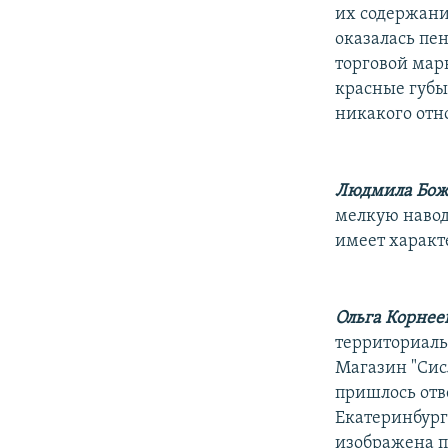
РАСПИСАНИЕ ВЕЩАНИЯ
их содержани
ПОДПИШИТЕСЬ НА РАССЫЛКУ
оказалась пе
торговой мар
красные губы
никакого отн
Людмила Бож
мелкую навод
имеет характ
Ольга Корнее
территориаль
Магазин "Сис
пришлось отв
Екатеринбург
изображена п