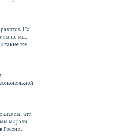
нравится. Но
лаем не мы,
но такие же
я
имонопольной
считаем, что
рмы морали,
в России,