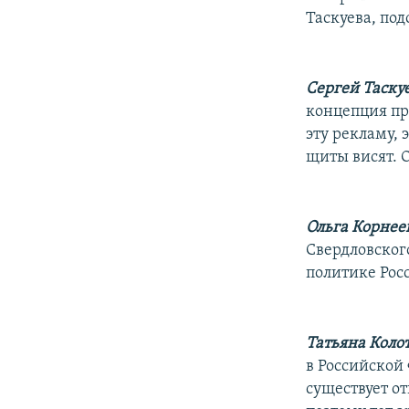
Таскуева, по
Сергей Таскуе
концепция пр
эту рекламу, 
щиты висят. 
Ольга Корнее
Свердловског
политике Рос
Татьяна Колот
в Российской
существует от