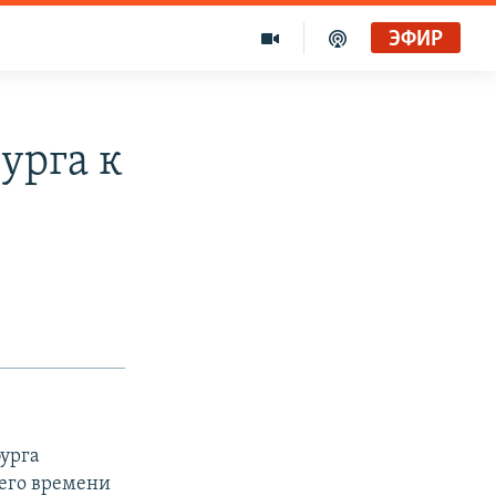
ЭФИР
урга к
урга
его времени