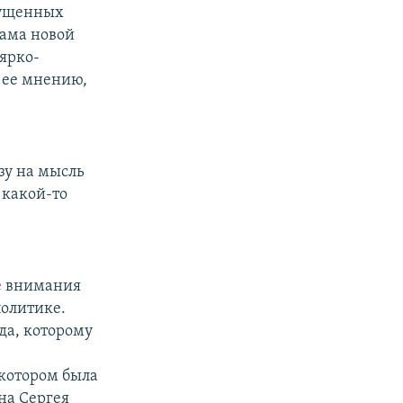
мущенных
лама новой
ярко-
 ее мнению,
азу на мысль
 какой-то
е внимания
олитике.
да, которому
 котором была
на Сергея