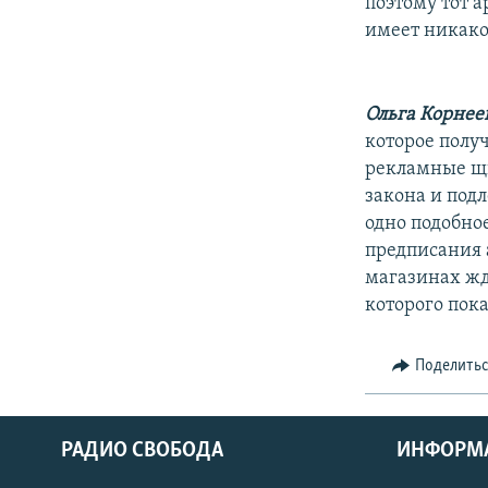
поэтому тот 
имеет никако
Ольга Корнее
которое полу
рекламные щи
закона и под
одно подобно
предписания 
магазинах жд
которого пока
Поделить
РАДИО СВОБОДА
ИНФОРМ