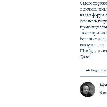
Самое порази
о личной ини
назад форум 
сей день гос
провинциальн
такое приглаш
большие дела
глазу на глаз
Швабу, и никт
Давос.
Поделить
Ефи
Вне