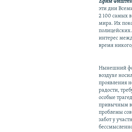
РАСПИСАНИЕ ВЕЩАНИЯ
Ефим Фиште
эти дни Всем
ПОДПИШИТЕСЬ НА РАССЫЛКУ
2 100 самых 
мира. Их пок
полицейских.
интерес межд
время никого
Нынешний фор
воздухе носи
проявления н
радости, тре
особые траге
привычным ве
проблемы сов
забот у участ
бессмысленно