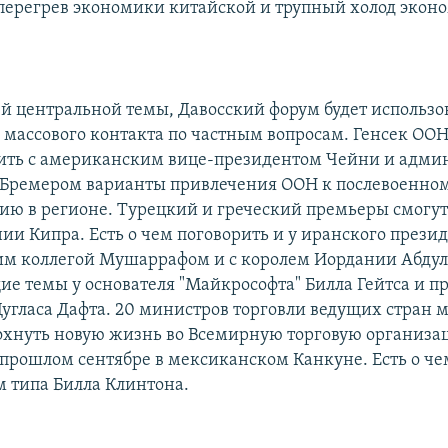
перегрев экономики китайской и трупный холод экон
й центральной темы, Давосский форум будет использо
 массового контакта по частным вопросам. Генсек ОО
ить с американским вице-президентом Чейни и адми
 Бремером варианты привлечения ООН к послевоенно
ию в регионе. Турецкий и греческий премьеры смогут
нии Кипра. Есть о чем поговорить и у иранского прези
им коллегой Мушаррафом и с королем Иордании Абдул
ие темы у основателя "Майкрософта" Билла Гейтса и п
Дугласа Дафта. 20 министров торговли ведущих стран 
хнуть новую жизнь во Всемирную торговую организа
прошлом сентябре в мексиканском Канкуне. Есть о ч
м типа Билла Клинтона.