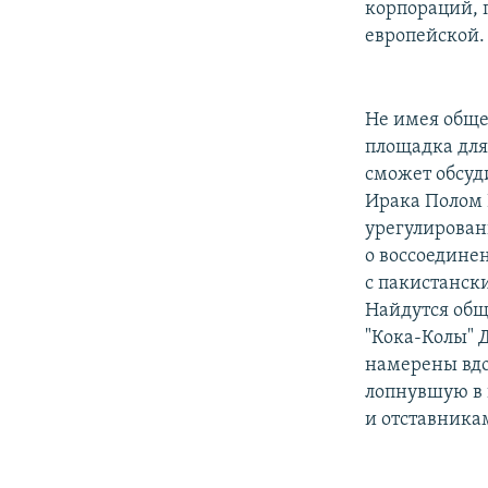
корпораций, 
европейской.
Не имея обще
площадка для
сможет обсуд
Ирака Полом
урегулирован
о воссоедине
с пакистанск
Найдутся общ
"Кока-Колы" 
намерены вдо
лопнувшую в 
и отставника