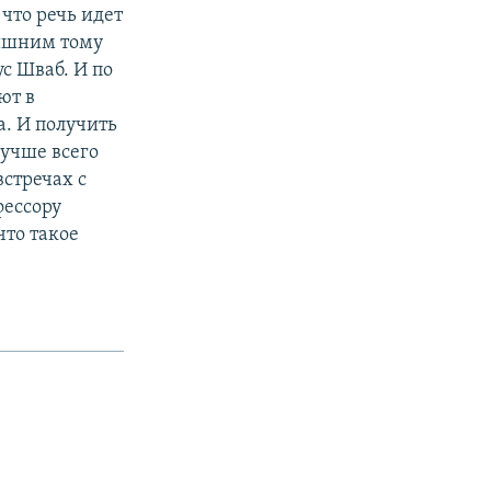
что речь идет
лишним тому
с Шваб. И по
ют в
. И получить
лучше всего
стречах с
фессору
что такое