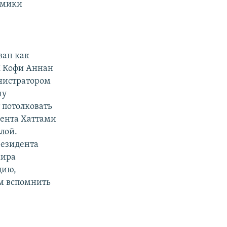
омики
ван как
Н Кофи Аннан
нистратором
му
 потолковать
дента Хаттами
лой.
резидента
мира
цию,
ем вспомнить