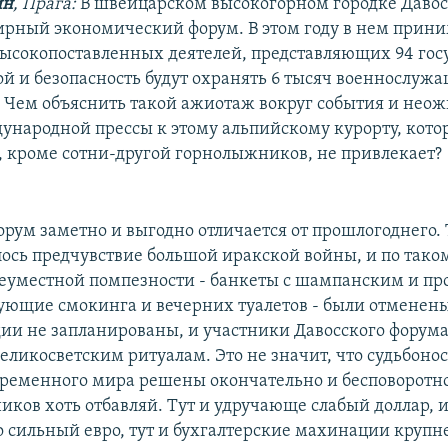
йн
, Прага:
В швейцарском высокогорном городке Давос
ирный экономический форум. В этом году в нем прин
высокопоставленных деятелей, представляющих 94 гос
ой и безопасность будут охранять 6 тысяч военнослуж
 Чем объяснить такой ажиотаж вокруг события и не
ународной прессы к этому альпийскому курорту, кото
, кроме сотни-другой горнолыжников, не привлекает?
ум заметно и выгодно отличается от прошлогоднего. 
лось предчувствие большой иракской войны, и по тако
еуместной помпезности - банкеты с шампанским и пр
бующие смокинга и вечерних туалетов - были отменен
дии не запланированы, и участники Давосского форума
ликосветским ритуалам. Это не значит, что судьбоно
ременного мира решены окончательно и бесповоротно
ников хоть отбавляй. Тут и удручающе слабый доллар, 
 сильный евро, тут и бухгалтерские махинации круп