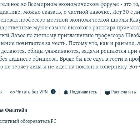
тельное во Всемирном экономическом форуме - это то, 
циативе, можно сказать, о частной лавочке. Лет 30 с 
основал профессор местной экономической школы Клау
ударственные мужи самого высокого ранжира приезжа
ый Давос по личному приглашению профессора Шваба
ение почитается за честь. Потому что, как и раньше, 
 делаются, обиды улаживаются, задачи решаются при в
, без лишнего официоза. Вроде бы все едут в гости к про
о не теряет лица и не идет на поклон к сопернику. Вот 
ся
Читать без VPN
Подпишитесь
Распечатать
м Фиштейн
штатный обозреватель РС