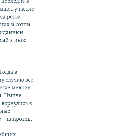
 проходит в
имают участие
ударства
ащих и сотни
ожиданный
рый в иное
Тогда в
му случаю все
очие мелкие
ы. Нынче
 вернулись к
сные
 – напротив,
и
нейших