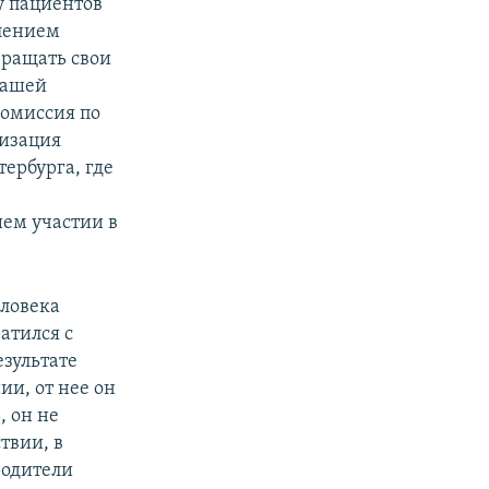
у пациентов
лением
вращать свои
нашей
омиссия по
низация
ербурга, где
ем участии в
еловека
атился с
езультате
ии, от нее он
, он не
твии, в
родители