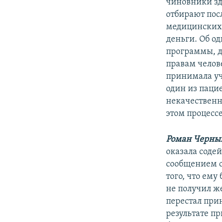
РАСПИСАНИЕ ВЕЩАНИЯ
чиновники зд
отбирают пос
ПОДПИШИТЕСЬ НА РАССЫЛКУ
медицинских 
деньги. Об о
программы, д
правам челов
принимала уч
один из паци
некачественн
этом процесс
Роман Черны
оказала содей
сообщением о 
того, что ему
не получил же
перестал при
результате п