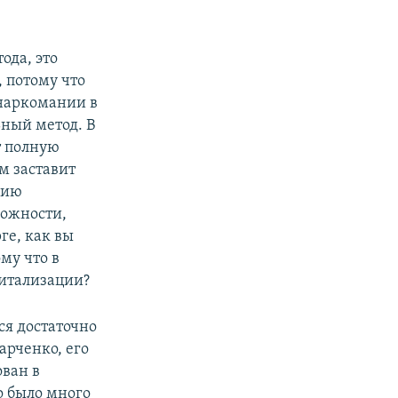
ода, это
 потому что
 наркомании в
ьный метод. В
т полную
м заставит
цию
можности,
ге, как вы
му что в
питализации?
ся достаточно
рченко, его
ован в
о было много