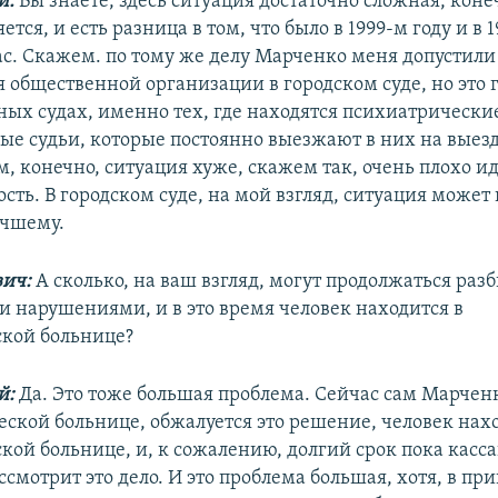
й:
Вы знаете, здесь ситуация достаточно сложная, коне
ется, и есть разница в том, что было в 1999-м году и в 1
час. Скажем. по тому же делу Марченко меня допустили
 общественной организации в городском суде, но это г
нных судах, именно тех, где находятся психиатрически
ные судьи, которые постоянно выезжают в них на выез
м, конечно, ситуация хуже, скажем так, очень плохо и
сть. В городском суде, на мой взгляд, ситуация может
учшему.
вич:
А сколько, на ваш взгляд, могут продолжаться разб
ми нарушениями, и в это время человек находится в
кой больнице?
й:
Да. Это тоже большая проблема. Сейчас сам Марчен
еской больнице, обжалуется это решение, человек нахо
кой больнице, и, к сожалению, долгий срок пока касс
смотрит это дело. И это проблема большая, хотя, в пр