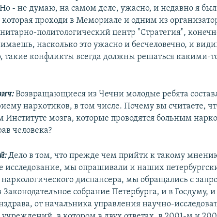
Но - не думаю, на самом деле, ужасно, и недавно я бы
, которая проходи в Мемориале и одним из организато
нитарно-политологический центр "Стратегия", конечно,
имаешь, насколько это ужасно и бесчеловечно, и видиш
о, такие конфликты всегда должны решаться какими-
вич:
Возвращающиеся из Чечни молодые ребята состав
риему наркотиков, в том числе. Почему вы считаете, ч
м Институте мозга, которые проводятся больным нарк
ав человека?
й:
Дело в том, что прежде чем прийти к такому мнени
е исследование, мы опрашивали и наших петербургск
о наркологического диспансера, мы обращались с запр
в Законодательное собрание Петербурга, и в Госдуму, 
нздрава, от начальника управления научно-исследова
учреждений, в котором в двух ответах, в 2001-м и 200