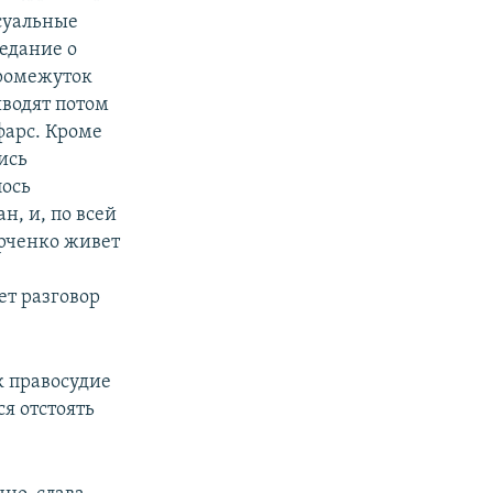
суальные
седание о
промежуток
ыводят потом
 фарс. Кроме
ись
лось
н, и, по всей
арченко живет
ет разговор
к правосудие
я отстоять