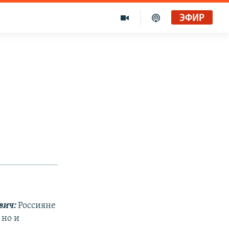
ЭФИР
вич:
Россияне
 но и