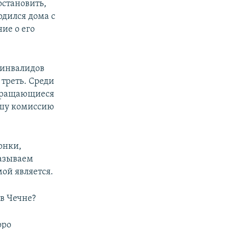
остановить,
одился дома с
ие о его
 инвалидов
 треть. Среди
звращающиеся
вашу комиссию
онки,
казываем
ой является.
 в Чечне?
оро