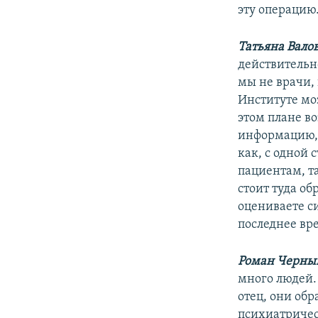
эту операцию
Татьяна Вало
действительн
мы не врачи,
Институте моз
этом плане во
информацию, 
как, с одной
пациентам, т
стоит туда об
оцениваете с
последнее вр
Роман Черны
много людей.
отец, они обр
психиатричес