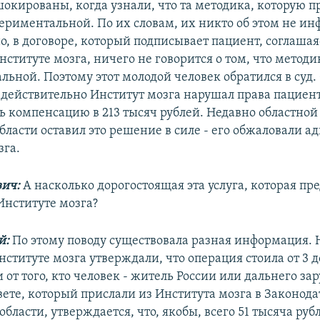
шокированы, когда узнали, что та методика, которую 
периментальной. По их словам, их никто об этом не и
о, в договоре, который подписывает пациент, соглашая
ституте мозга, ничего не говорится о том, что методи
льной. Поэтому этот молодой человек обратился в суд.
 действительно Институт мозга нарушал права пациен
ь компенсацию в 213 тысяч рублей. Недавно областной
бласти оставил это решение в силе - его обжаловали а
зга.
вич:
А насколько дорогостоящая эта услуга, которая пр
Институте мозга?
й:
По этому поводу существовала разная информация.
ституте мозга утверждали, что операция стоила от 3 до 
 от того, кто человек - житель России или дальнего зар
вете, который прислали из Института мозга в Законод
бласти, утверждается, что, якобы, всего 51 тысяча руб