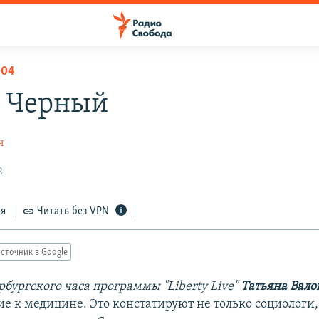
004
 Черный
ч
2
ся
Читать без VPN
сточник в Google
бургского часа программы "Liberty Live"
Татьяна Вало
е к медицине. Это констатируют не только социологи,