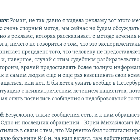
.
вич:
Роман, не так давно я видела рекламу вот этого мет
о очень спорный метод, мы сейчас не будем обсуждать,
 но в рекламе, которая рассказывает о методе лечения
га, ничего не говорится о том, что это экспериментал
зникает прецедент того, что человеку не предоставляе
и, наверное, случай с этим судебным разбирательство
 стороны, врачей предоставлять более полную информа
ак и самим людям еще и еще раз взвешивать свои воз
ращаться, или нет. Я бы хотел узнать вообще в Петербур
итуацию с психиатрическим лечением пациентов, пото
емя опять появились сообщения о недобровольной гос
й:
Безусловно, такие сообщения есть, и к нам обращает
 Одно из последних обращений - Юрий Михайлович Ма
атились в связи с тем, что Марченко был госпитализир
кую больницу № 6 и, на наш взгляд, там действительн