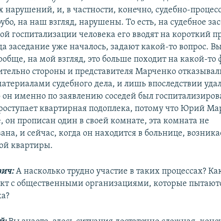
 нарушений, и, в частности, конечно, судебно-процес
убо, на наш взгляд, нарушены. То есть, на судебное за
ой госпитализации человека его вводят на короткий 
а заседание уже началось, задают какой-то вопрос. В
 вообще, на мой взгляд, это больше походит на какой-то
рительно стороны и представителя Марченко отказывал
материалами судебного дела, и лишь впоследствии уда
 он именно по заявлению соседей был госпитализирова
роступает квартирная подоплека, потому что Юрий М
 он прописан один в своей комнате, эта комната не
на, и сейчас, когда он находится в больнице, возника
той квартиры.
вич:
А насколько трудно участие в таких процессах? Ка
акт с общественными организациями, которые пытаютс
ка?