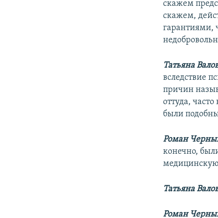
скажем предс
скажем, дейс
гарантиями, ч
недобровольн
Татьяна Вало
вследствие пс
причин назыв
оттуда, часто
были подобн
Роман Черны
конечно, был
медицинскую 
Татьяна Вало
Роман Черны