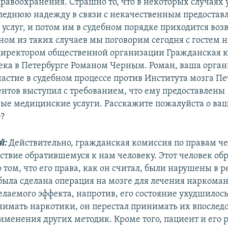
равоохранения. Страшно то, что в некоторых случаях 
леднюю надежду в связи с некачественным предостав
услуг, и потом им в судебном порядке приходится воз
дном из таких случаев мы поговорим сегодня с гостем 
иректором общественной организации Гражданская к
ека в Петербурге Романом Черным. Роман, ваша орга
астие в судебном процессе против Института мозга Пет
ентов выступил с требованием, что ему предоставлены
ые медицинские услуги. Расскажите пожалуйста о ваш
е?
й:
Действительно, гражданская комиссия по правам ч
ствие обратившемуся к нам человеку. Этот человек обр
том, что его права, как он считал, были нарушены в р
 была сделана операция на мозге для лечения наркоман
лаемого эффекта, напротив, его состояние ухудшилось
нимать наркотики, он перестал принимать их впоследс
рименения других методик. Кроме того, пациент и его 