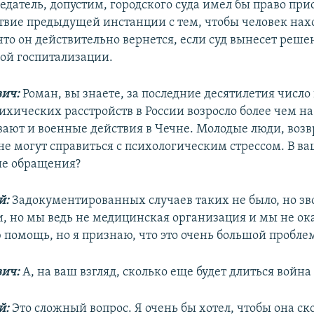
едатель, допустим, городского суда имел бы право при
твие предыдущей инстанции с тем, чтобы человек нах
то он действительно вернется, если суд вынесет решен
ой госпитализации.
вич:
Роман, вы знаете, за последние десятилетия число
ихических расстройств в России возросло более чем на
ают и военные действия в Чечне. Молодые люди, во
 не могут справиться с психологическим стрессом. В 
ые обращения?
й:
Задокументированных случаев таких не было, но зв
и, но мы ведь не медицинская организация и мы не о
помощь, но я признаю, что это очень большой проблем
вич:
А, на ваш взгляд, сколько еще будет длиться война
й:
Это сложный вопрос. Я очень бы хотел, чтобы она ск