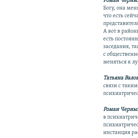
Роман Черны
Богу, она меня
что есть сей
представителя
А вот в райо
есть постоян
заседания, та
с общественно
меняться к л
Татьяна Вало
связи с таки
психиатричес
Роман Черны
в психиатрич
психиатричес
инстанция рас