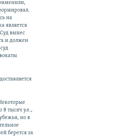
применили,
нформировал.
сь на
ка является
 Суд вынес
та и должен
 суд
двокаты
едоставляется
 Некоторые
8 тысяч у.е.,
убежья, но в
ательное
лей берется за