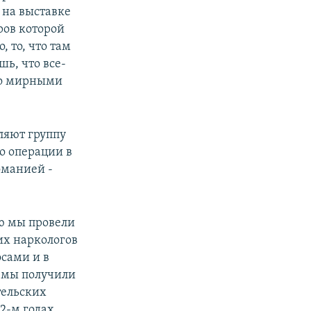
л на выставке
ров которой
 то, что там
ь, что все-
то мирными
ляют группу
то операции в
оманией -
ю мы провели
их наркологов
осами и в
и мы получили
тельских
2-м годах,