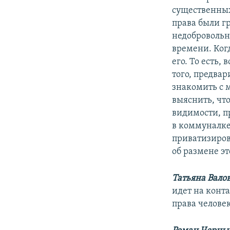
существенных
права были гр
недобровольн
времени. Когд
его. То есть,
того, предва
знакомить с 
выяснить, что
видимости, п
в коммуналке,
приватизирова
об размене э
Татьяна Вало
идет на конт
права челове