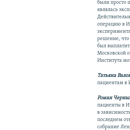
были просто 
являлась экс
Действительн
операцию в Ин
эксперимента
решение, что
был выплатит
Московской о
Института мо
Татьяна Вало
пациентам в 
Роман Черны
пациенты в Ин
в зависимости
последнем от
собрание Лено