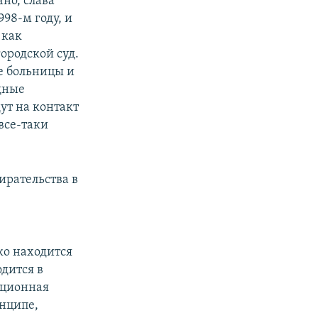
чно, слава
998-м году, и
 как
ородской суд.
е больницы и
дные
дут на контакт
 все-таки
ирательства в
ко находится
дится в
ационная
инципе,