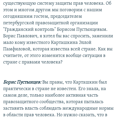
существующую систему защиты прав человека. Об
РАСПИСАНИЕ ВЕЩАНИЯ
этом и многом другом мы поговорим с нашим
ПОДПИШИТЕСЬ НА РАССЫЛКУ
сегодняшним гостем, председателем
петербургской правозащитной организации
СОЦИАЛЬНЫЕ СЕТИ
"Гражданский контроль" Борисом Пустынцевым.
Борис Павлович, я хотел бы вас спросить, заменили
мало кому известного Карташкина Эллой
Памфиловой, которая известна всей стране. Как вы
считаете, от этого изменится вообще ситуация в
стране с правами человека?
Все сайты РСЕ/РС
Борис Пустынцев:
Вы правы, что Карташкин был
практически в стране не известен. Его знала, на
самом деле, только наиболее активная часть
правозащитного сообщества, которая пыталась
заставить власть соблюдать международные нормы
в области прав человека. Но нужно сказать, что в