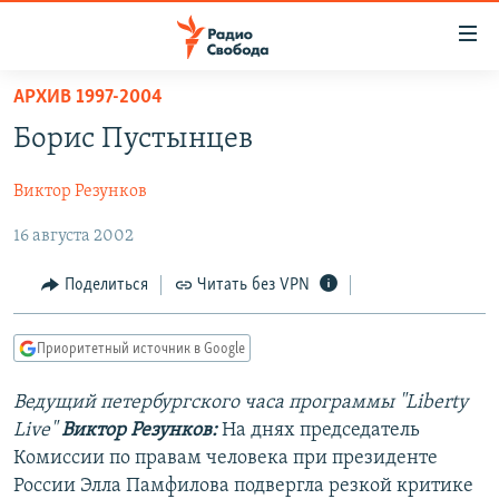
Ссылки
для
упрощенного
АРХИВ 1997-2004
ПРОГРАММЫ
доступа
Борис Пустынцев
ПОДКАСТЫ
Вернуться
к
Виктор Резунков
АВТОРСКИЕ ПРОЕКТЫ
основному
16 августа 2002
ЦИТАТЫ СВОБОДЫ
содержанию
Вернутся
МНЕНИЯ
Поделиться
Читать без VPN
к
КУЛЬТУРА
главной
Приоритетный источник в Google
навигации
IDEL.РЕАЛИИ
Вернутся
КАВКАЗ.РЕАЛИИ
Ведущий петербургского часа программы "Liberty
к
Live"
Виктор Резунков:
На днях председатель
СЕВЕР.РЕАЛИИ
поиску
Комиссии по правам человека при президенте
СИБИРЬ.РЕАЛИИ
России Элла Памфилова подвергла резкой критике