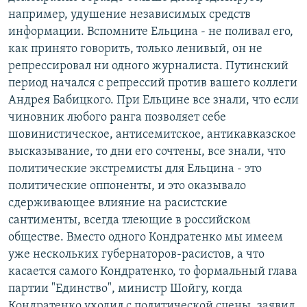
например, удушение независимых средств
информации. Вспомните Ельцина - не поливал его,
как принято говорить, только ленивый, он не
репрессировал ни одного журналиста. Путинский
период начался с репрессий против вашего коллеги
Андрея Бабицкого. При Ельцине все знали, что если
чиновник любого ранга позволяет себе
шовинистическое, антисемитское, антикавказское
высказывание, то дни его сочтены, все знали, что
политические экстремисты для Ельцина - это
политические оппоненты, и это оказывало
сдерживающее влияние на расистские
сантименты, всегда тлеющие в российском
обществе. Вместо одного Кондратенко мы имеем
уже нескольких губернаторов-расистов, а что
касается самого Кондратенко, то формальный глава
партии "Единство", министр Шойгу, когда
Кондратенко уходил с политической сцены, заявил,