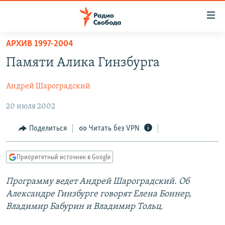
Ссылки
для
упрощенного
АРХИВ 1997-2004
ПРОГРАММЫ
доступа
Памяти Алика Гинзбурга
ПОДКАСТЫ
Вернуться
к
Андрей Шароградский
АВТОРСКИЕ ПРОЕКТЫ
основному
20 июля 2002
ЦИТАТЫ СВОБОДЫ
содержанию
Вернутся
МНЕНИЯ
Поделиться
Читать без VPN
к
КУЛЬТУРА
главной
Приоритетный источник в Google
навигации
IDEL.РЕАЛИИ
Вернутся
КАВКАЗ.РЕАЛИИ
Программу ведет Андрей Шароградский. Об
к
Александре Гинзбурге говорят Елена Боннер,
СЕВЕР.РЕАЛИИ
поиску
Владимир Бабурин и Владимир Тольц.
СИБИРЬ.РЕАЛИИ