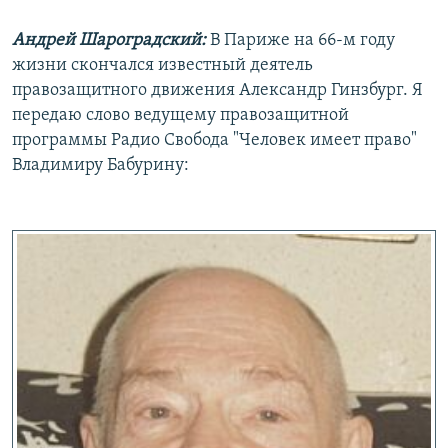
РАСПИСАНИЕ ВЕЩАНИЯ
Андрей Шароградский:
В Париже на 66-м году
ПОДПИШИТЕСЬ НА РАССЫЛКУ
жизни скончался известный деятель
правозащитного движения Александр Гинзбург. Я
СОЦИАЛЬНЫЕ СЕТИ
передаю слово ведущему правозащитной
программы Радио Свобода "Человек имеет право"
Владимиру Бабурину:
Все сайты РСЕ/РС