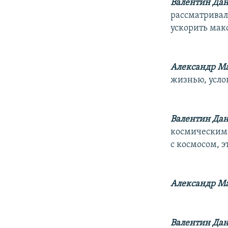
Валентин Дан
рассматривал,
ускорить мак
Александр Ма
жизнью, услов
Валентин Дан
космическими 
с космосом, э
Александр Ма
Валентин Дан