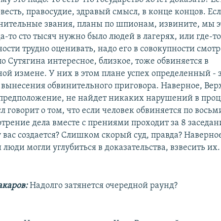
весть, правосудие, здравый смысл, в конце концов. Ес
ительные звания, планы по шпионам, извините, мы э
да-то сто тысяч нужно было людей в лагерях, или где-т
ности трудно оценивать, надо его в совокупности смотр
о Сутягина интересное, близкое, тоже обвиняется в
ой измене. У них в этом плане успех определенный - з
 вынесения обвинительного приговора. Наверное, Верх
 предположение, не найдет никаких нарушений в проц
 говорит о том, что если человек обвиняется по восьм
отрение дела вместе с прениями проходит за 8 заседан
 вас создается? Слишком скорый суд, правда? Наверное,
 люди могли углубиться в доказательства, взвесить их.
каров:
Надолго затянется очередной раунд?