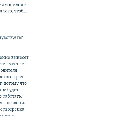
идеть меня в
я того, чтобы
чувствуете?
шение вынесет
ете вместе с
водителя
рского края
т, потому что
кое будет
 работать,
я я позвонил,
нервотрепка,
ть же на