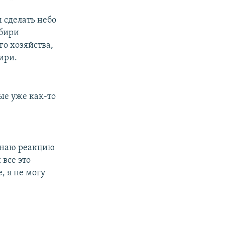
 сделать небо
ибири
о хозяйства,
ири.
ые уже как-то
 знаю реакцию
 все это
, я не могу