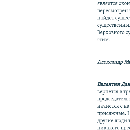
является око
пересмотрен 
найдет сущес
существенных
Верховного су
этим.
Александр Ма
Валентин Дан
вернется в тр
председатель
начнется с на
присяжные. Но
другие люди 
никакого прес