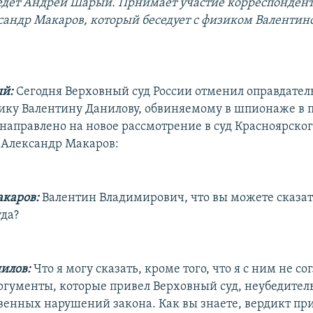
дет Андрей Шарый. Прнимает участие корреспондент
сандр Макаров, который беседует с физиком Валентин
й:
Сегодня Верховный суд России отменил оправдате
ику Валентину Данилову, обвиняемому в шпионаже в п
 направлено на новое рассмотрение в суд Красноярског
 Александр Макаров:
каров:
Валентин Владимирович, что вы можете сказа
уда?
илов:
Что я могу сказать, кроме того, что я с ним не со
аргументы, которые привел Верховный суд, неубедител
венных нарушений закона. Как вы знаете, вердикт п