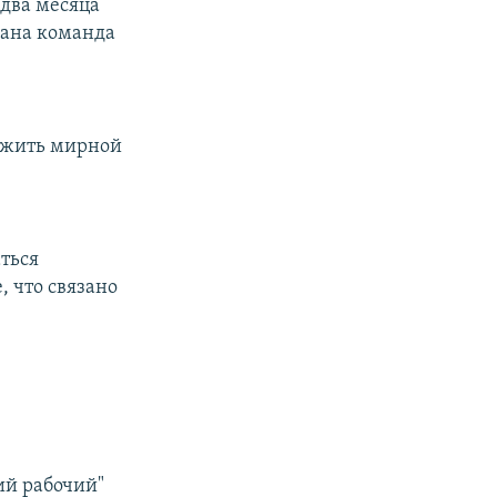
 два месяца
 дана команда
 жить мирной
аться
, что связано
ий рабочий"