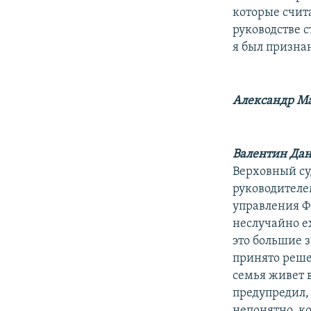
которые счит
руководстве с
я был призна
Александр Ма
Валентин Дан
Верховный суд
руководителе
управления Ф
неслучайно ех
это большие з
принято решен
семья живет в
предупредил, 
непонятно, ко