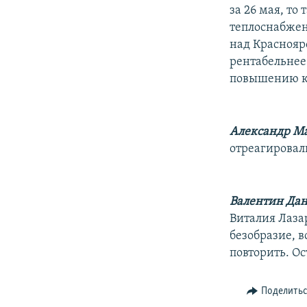
за 26 мая, то
теплоснабжен
над Краснояр
рентабельнее
повышению ка
Александр Ма
отреагировали
Валентин Дан
Виталия Лазар
безобразие, в
повторить. О
Поделить