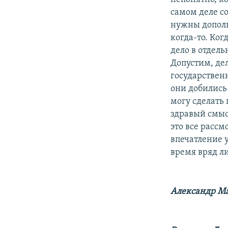
самом деле со
нужны дополн
когда-то. Ког
дело в отдель
Допустим, дел
государственн
они добились
могу сделать
здравый смысл
это все рассм
впечатление у
время вряд ли
Александр Ма