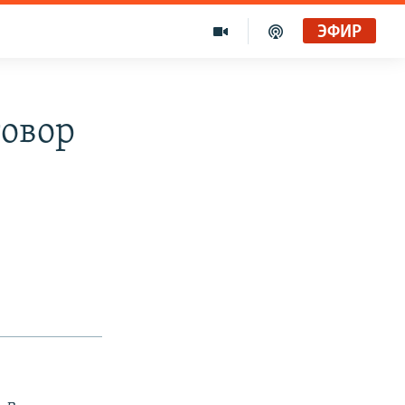
ЭФИР
овор