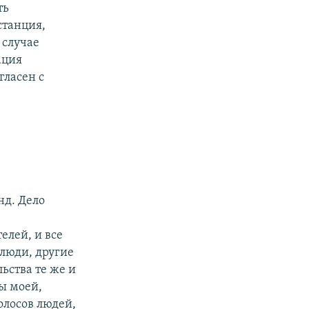
ть
станция,
 случае
ация
гласен с
нд. Дело
елей, и все
 люди, другие
ьства те же и
ы моей,
олосов людей,