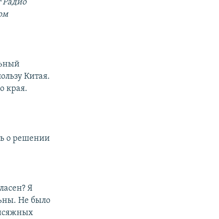
 Радио
ом
льный
ользу Китая.
о края.
ть о решении
гласен? Я
ьны. Не было
рисяжных