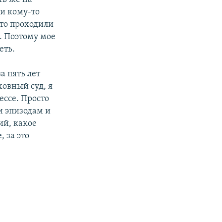
ли кому-то
то проходили
о. Поэтому мое
еть.
а пять лет
овный суд, я
ессе. Просто
и эпизодам и
ий, какое
 за это