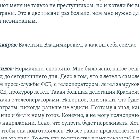
ают меня не только не преступником, но и хотели бы в
траны. Это в две тысячи раз больше, чем мне нужно дл
н невиновным.
каров:
Валентин Владимирович, а как вы себя сейчас 
илов:
Нормально, спокойно. Мне было ясно, какое ре
 до сегодняшнего дня. Дело в том, что я летел в самол
м пресс-службы ФСБ, с телеоператором, летел замруко
СБ, прокурор летел. Такая большая делегация Красноя
ала с телеоператорами. Наверное, они знали, что буде
атраты, никогда раньше не ездили. Поэтому я знал, ка
ие и был к нему готов. Конечно, я не могу полноценно
 напряжении. Ясно, что супруга будет переживать. Хот
чтобы она подготовилась. Но все равно продолжается 
му это надо. То есть что государство хочет доказать? Ес