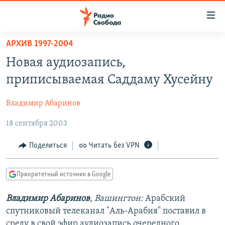
Ссылки
для
упрощенного
АРХИВ 1997-2004
ПРОГРАММЫ
доступа
Новая аудиозапись,
ПОДКАСТЫ
Вернуться
приписываемая Саддаму Хусейну
к
АВТОРСКИЕ ПРОЕКТЫ
основному
Владимир Абаринов
ЦИТАТЫ СВОБОДЫ
содержанию
Вернутся
18 сентября 2003
МНЕНИЯ
к
КУЛЬТУРА
Поделиться
Читать без VPN
главной
навигации
IDEL.РЕАЛИИ
Вернутся
Приоритетный источник в Google
КАВКАЗ.РЕАЛИИ
к
СЕВЕР.РЕАЛИИ
Владимир Абаринов
, Вашингтон:
Арабский
поиску
спутниковый телеканал "Аль-Арабия" поставил в
СИБИРЬ.РЕАЛИИ
среду в свой эфир аудиозапись очередного