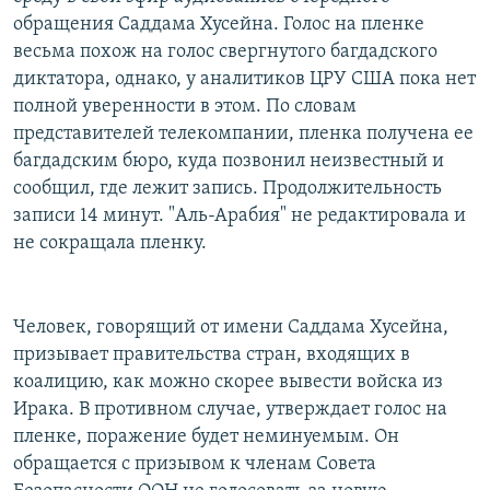
РАСПИСАНИЕ ВЕЩАНИЯ
обращения Саддама Хусейна. Голос на пленке
весьма похож на голос свергнутого багдадского
ПОДПИШИТЕСЬ НА РАССЫЛКУ
диктатора, однако, у аналитиков ЦРУ США пока нет
полной уверенности в этом. По словам
СОЦИАЛЬНЫЕ СЕТИ
представителей телекомпании, пленка получена ее
багдадским бюро, куда позвонил неизвестный и
сообщил, где лежит запись. Продолжительность
записи 14 минут. "Аль-Арабия" не редактировала и
не сокращала пленку.
Все сайты РСЕ/РС
Человек, говорящий от имени Саддама Хусейна,
призывает правительства стран, входящих в
коалицию, как можно скорее вывести войска из
Ирака. В противном случае, утверждает голос на
пленке, поражение будет неминуемым. Он
обращается с призывом к членам Совета