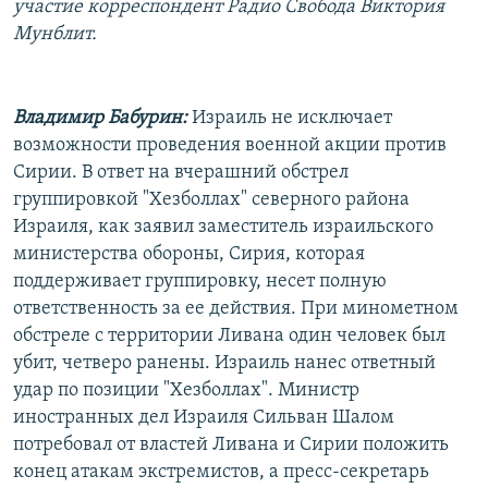
участие корреспондент Радио Свобода Виктория
РАСПИСАНИЕ ВЕЩАНИЯ
Мунблит.
ПОДПИШИТЕСЬ НА РАССЫЛКУ
Владимир Бабурин:
Израиль не исключает
СОЦИАЛЬНЫЕ СЕТИ
возможности проведения военной акции против
Сирии. В ответ на вчерашний обстрел
группировкой "Хезболлах" северного района
Израиля, как заявил заместитель израильского
министерства обороны, Сирия, которая
Все сайты РСЕ/РС
поддерживает группировку, несет полную
ответственность за ее действия. При минометном
обстреле с территории Ливана один человек был
убит, четверо ранены. Израиль нанес ответный
удар по позиции "Хезболлах". Министр
иностранных дел Израиля Сильван Шалом
потребовал от властей Ливана и Сирии положить
конец атакам экстремистов, а пресс-секретарь