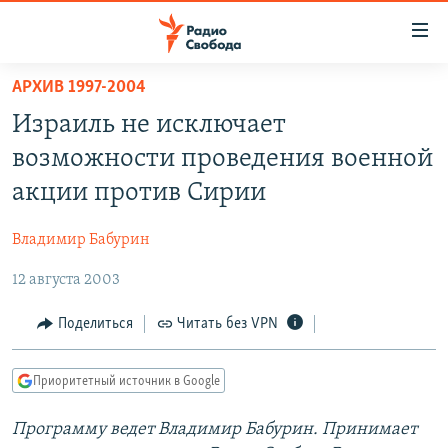
Ссылки
для
упрощенного
АРХИВ 1997-2004
ПРОГРАММЫ
доступа
Израиль не исключает
ПОДКАСТЫ
Вернуться
возможности проведения военной
к
АВТОРСКИЕ ПРОЕКТЫ
акции против Сирии
основному
ЦИТАТЫ СВОБОДЫ
содержанию
Владимир Бабурин
Вернутся
МНЕНИЯ
к
12 августа 2003
КУЛЬТУРА
главной
навигации
IDEL.РЕАЛИИ
Поделиться
Читать без VPN
Вернутся
КАВКАЗ.РЕАЛИИ
к
Приоритетный источник в Google
СЕВЕР.РЕАЛИИ
поиску
Программу ведет Владимир Бабурин. Принимает
СИБИРЬ.РЕАЛИИ