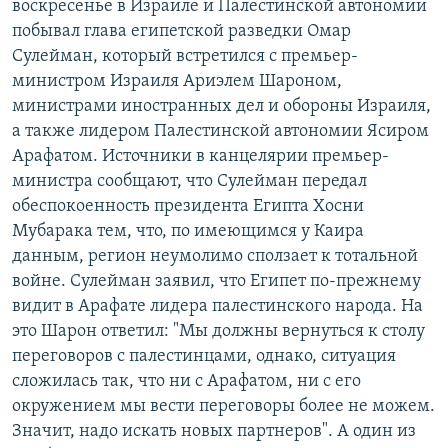
воскресенье в Израиле и Палестинской автономии
РАСПИСАНИЕ ВЕЩАНИЯ
побывал глава египетской разведки Омар
ПОДПИШИТЕСЬ НА РАССЫЛКУ
Сулейман, который встретился с премьер-
министром Израиля Ариэлем Шароном,
министрами иностранных дел и обороны Израиля,
СОЦИАЛЬНЫЕ СЕТИ
а также лидером Палестинской автономии Ясиром
Арафатом. Источники в канцелярии премьер-
министра сообщают, что Сулейман передал
обеспокоенность президента Египта Хосни
Мубарака тем, что, по имеющимся у Каира
Все сайты РСЕ/РС
данным, регион неумолимо сползает к тотальной
войне. Сулейман заявил, что Египет по-прежнему
видит в Арафате лидера палестинского народа. На
это Шарон ответил: "Мы должны вернуться к столу
переговоров с палестинцами, однако, ситуация
сложилась так, что ни с Арафатом, ни с его
окружением мы вести переговоры более не можем.
Значит, надо искать новых партнеров". А один из