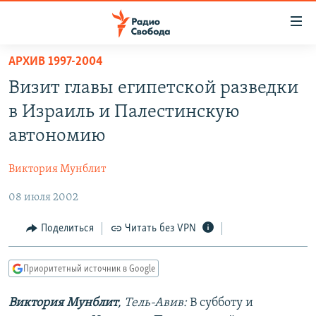
Ссылки
для
упрощенного
АРХИВ 1997-2004
ПРОГРАММЫ
доступа
Визит главы египетской разведки
ПОДКАСТЫ
Вернуться
в Израиль и Палестинскую
к
АВТОРСКИЕ ПРОЕКТЫ
автономию
основному
ЦИТАТЫ СВОБОДЫ
содержанию
Виктория Мунблит
Вернутся
МНЕНИЯ
к
08 июля 2002
КУЛЬТУРА
главной
навигации
IDEL.РЕАЛИИ
Поделиться
Читать без VPN
Вернутся
КАВКАЗ.РЕАЛИИ
к
Приоритетный источник в Google
СЕВЕР.РЕАЛИИ
поиску
Виктория Мунблит
, Тель-Авив:
В субботу и
СИБИРЬ.РЕАЛИИ