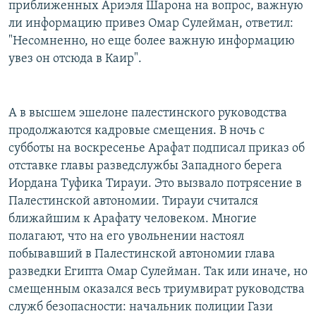
приближенных Ариэля Шарона на вопрос, важную
ли информацию привез Омар Сулейман, ответил:
"Несомненно, но еще более важную информацию
увез он отсюда в Каир".
А в высшем эшелоне палестинского руководства
продолжаются кадровые смещения. В ночь с
субботы на воскресенье Арафат подписал приказ об
отставке главы разведслужбы Западного берега
Иордана Туфика Тирауи. Это вызвало потрясение в
Палестинской автономии. Тирауи считался
ближайшим к Арафату человеком. Многие
полагают, что на его увольнении настоял
побывавший в Палестинской автономии глава
разведки Египта Омар Сулейман. Так или иначе, но
смещенным оказался весь триумвират руководства
служб безопасности: начальник полиции Гази