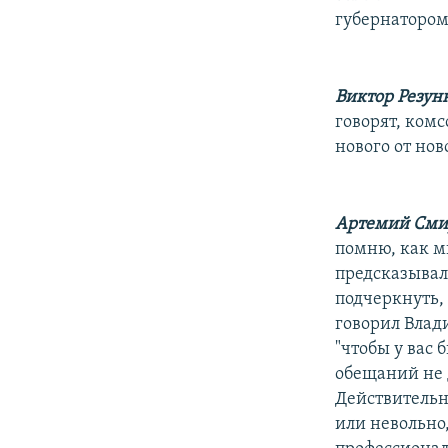
губернатором
Виктор Резун
говорят, ком
нового от нов
Артемий Сми
помню, как мы
предсказывал
подчеркнуть,
говорил Влад
"чтобы у вас
обещаний не д
Действительн
или невольно