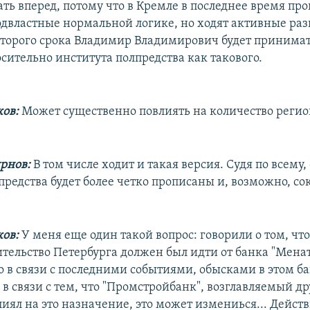
ать вперед, потому что в Кремле в последнее время пр
одвластные нормальной логике, но ходят активные раз
 второго срока Владимир Владимирович будет принима
сительно института полпредства как такового.
ков:
Может существенно повлиять на количество регио
рнов:
В том числе ходит и такая версия. Судя по всему
предства будет более четко прописаны и, возможно, с
ков:
У меня еще один такой вопрос: говорили о том, что,
вительство Петербурга должен был идти от банка "Мена
о в связи с последними событиями, обысками в этом ба
 в связи с тем, что "Промстройбанк", возглавляемый д
иял на это назначение, это может измениься... Дейст