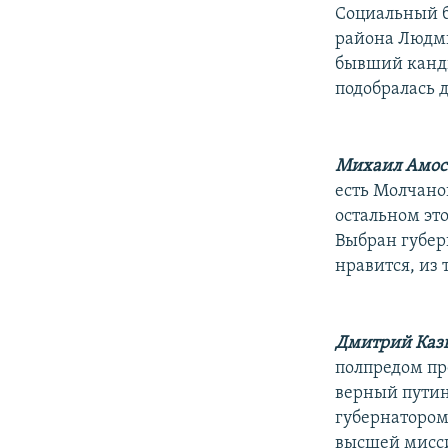
Социальный б
района Людми
бывший канди
подобралась 
Михаил Амос
есть Молчанов
остальном эт
Выбран губерн
нравится, из 
Дмитрий Каз
полпредом пр
верный путин
губернатором
высшей мисси