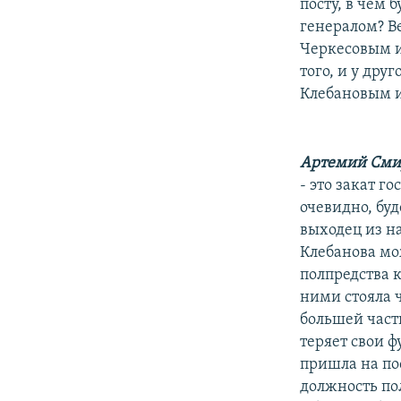
посту, в чем 
генералом? В
Черкесовым и
того, и у дру
Клебановым и
Артемий Сми
- это закат г
очевидно, бу
выходец из н
Клебанова мо
полпредства к
ними стояла 
большей части
теряет свои ф
пришла на пос
должность по