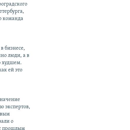
роградского
етербурга,
о команда
в бизнесе,
но люди, а в
о худшем.
ак ей это
значение
ю экспертов,
овым
вали о
 с прошлым