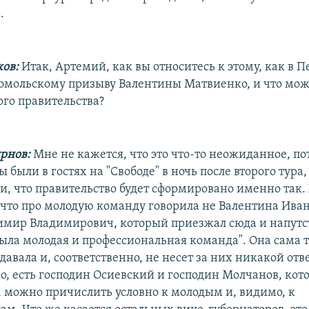
.
ков:
Итак, Артемий, как вы относитесь к этому, как в П
сомольскому призыву Валентины Матвиенко, и что мо
ого правительства?
рнов:
Мне не кажется, что это что-то неожиданное, по
 были в гостях на "Свободе" в ночь после второго тура,
и, что правительство будет сформировано именно так.
 что про молодую команду говорила не Валентина Ива
имир Владимирович, который приезжал сюда и напутст
 была молодая и профессиональная команда". Она сама 
авала и, соответственно, не несет за них никакой отв
о, есть господин Осиевский и господин Молчанов, кот
, можно причислить условно к молодым и, видимо, к