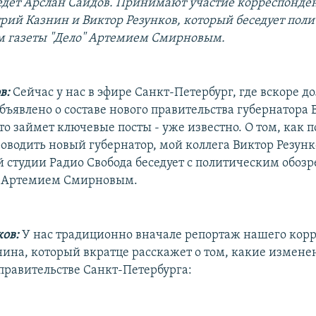
дет Арслан Саидов. Принимают участие корреспонде
рий Казнин и Виктор Резунков, который беседует пол
м газеты "Дело" Артемием Смирновым.
в:
Сейчас у нас в эфире Санкт-Петербург, где вскоре д
бъявлено о составе нового правительства губернатора
о займет ключевые посты - уже известно. О том, как 
оводить новый губернатор, мой коллега Виктор Резунк
й студии Радио Свобода беседует с политическим обоз
" Артемием Смирновым.
ков:
У нас традиционно вначале репортаж нашего кор
ина, который вкратце расскажет о том, какие измене
правительстве Санкт-Петербурга: