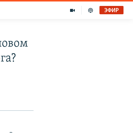
ЭФИР
новом
га?