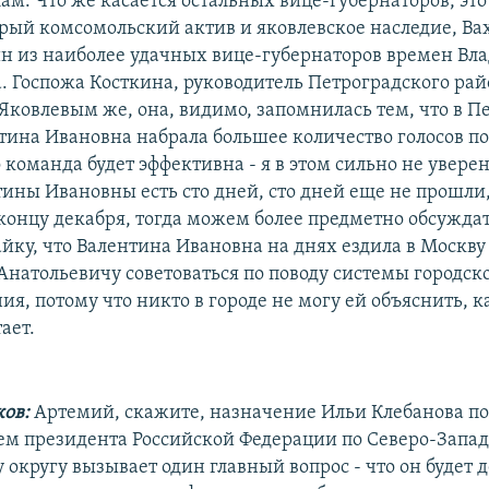
ам. Что же касается остальных вице-губернаторов, это
арый комсомольский актив и яковлевское наследие, Ва
ин из наиболее удачных вице-губернаторов времен Вл
. Госпожа Косткина, руководитель Петроградского рай
Яковлевым же, она, видимо, запомнилась тем, что в П
тина Ивановна набрала большее количество голосов по
 команда будет эффективна - я в этом сильно не увере
тины Ивановны есть сто дней, сто дней еще не прошли
 концу декабря, тогда можем более предметно обсуждат
йку, что Валентина Ивановна на днях ездила в Москву
Анатольевичу советоваться по поводу системы городск
я, потому что никто в городе не могу ей объяснить, к
ает.
ков:
Артемий, скажите, назначение Ильи Клебанова 
ем президента Российской Федерации по Северо-Запа
округу вызывает один главный вопрос - что он будет д