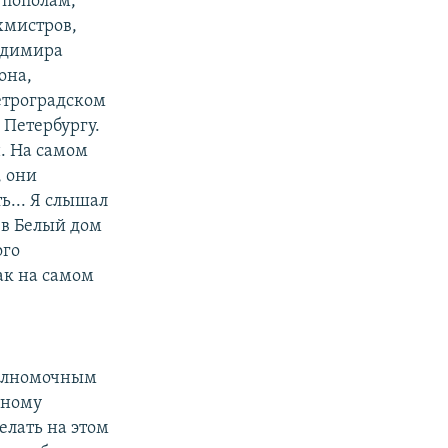
 пополам,
хмистров,
адимира
она,
етроградском
 Петербургу.
н. На самом
, они
ь... Я слышал
 в Белый дом
ого
ак на самом
полномочным
дному
елать на этом