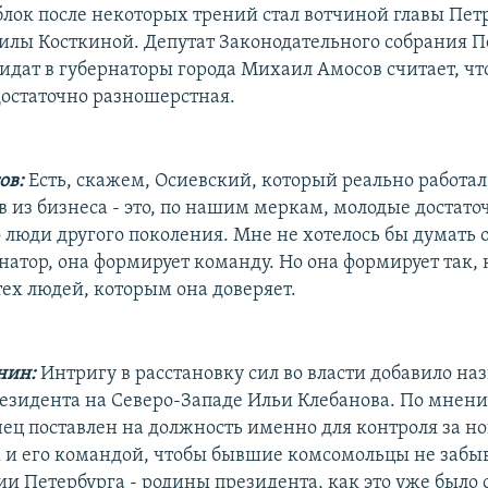
лок после некоторых трений стал вотчиной главы Пет
лы Косткиной. Депутат Законодательного собрания П
дат в губернаторы города Михаил Амосов считает, чт
достаточно разношерстная.
ов:
Есть, скажем, Осиевский, который реально работал 
 из бизнеса - это, по нашим меркам, молодые достаточ
о люди другого поколения. Мне не хотелось бы думать 
атор, она формирует команду. Но она формирует так, к
тех людей, которым она доверяет.
нин:
Интригу в расстановку сил во власти добавило на
езидента на Северо-Западе Ильи Клебанова. По мнени
ец поставлен на должность именно для контроля за н
 и его командой, чтобы бывшие комсомольцы не забы
и Петербурга - родины президента, как это уже было