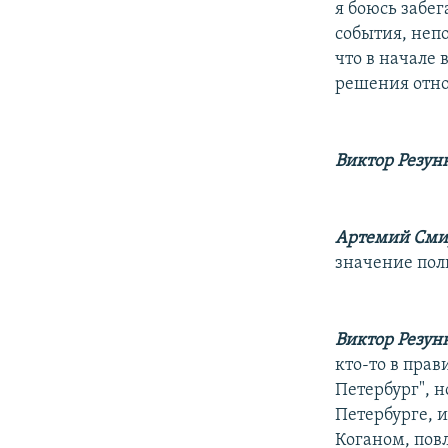
я боюсь забег
события, неп
что в начале
решения отно
Виктор Резун
Артемий Сми
значение пол
Виктор Резун
кто-то в пра
Петербург", н
Петербурге, и
Коганом, повл