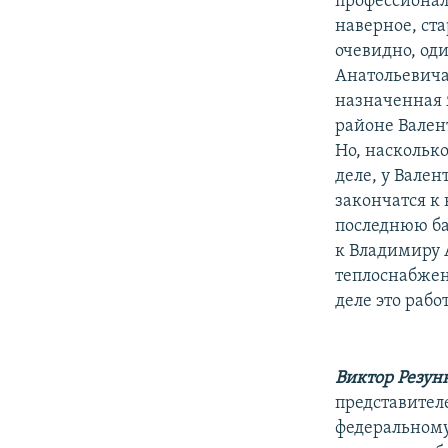
профессионал
наверное, ст
очевидно, од
Анатольевича
назначенная 
районе Вален
Но, насколько
деле, у Вален
закончатся к
последнюю ба
к Владимиру 
теплоснабжени
деле это работ
Виктор Резун
представител
федеральному 