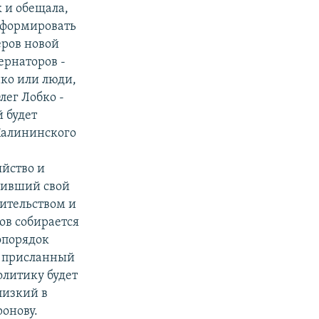
 и обещала,
 сформировать
еров новой
ернаторов -
ко или люди,
лег Лобко -
 будет
Калининского
яйство и
нивший свой
оительством и
ов собирается
вопорядок
, присланный
литику будет
лизкий в
онову.