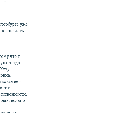
етербурге уже
жно ожидать
тому что я
 уже тогда
 Хочу
новна,
вовал ее -
таких
етственности.
орых, вольно