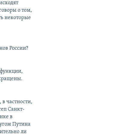
оисходят
говоры о том,
ть некоторые
нов России?
, функции,
окращены.
 в частности,
теп Санкт-
нке в
ругом Путина
вительно ли