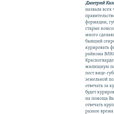
Дмитрий Каз
назвала всех
правительств
формации, гу
старые комсо
много сделав
бывший секре
курировать ф
райкома ВЛКС
Красногвардей
жилищную по
пост вице-гу
земельной по
отвечать за к
будет куриро
на помощь Ва
отвечать кру
разное время