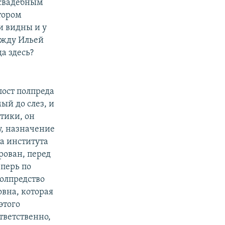
о свадебным
тором
 видны и у
между Ильей
а здесь?
пост полпреда
ый до слез, и
тики, он
у, назначение
а института
рован, перед
еперь по
полпредство
овна, которая
этого
тветственно,