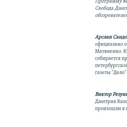
РАСПИСАНИЕ ВЕЩАНИЯ
Программу ве
Свобода Дмит
ПОДПИШИТЕСЬ НА РАССЫЛКУ
обозревателе
Арслан Саидо
официально о
Матвиенко. Кт
собирается пр
петербургско
газеты "Дело
Виктор Резун
Дмитрия Казн
произошли в 