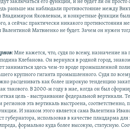
будут заключаться его функции, и не будет ли он прост
едь раньше мы наблюдали противостояние между Вик
 Владимиром Яковлевым, и конкретные функции были
гого, а сейчас практически никакого противостояния 
 Валентиной Матвиенко не будет. Зачем он нужен тогд
рнов:
Мне кажется, что, судя по всему, назначение на 
осподина Клебанова. Он вернулся в родной город, знаком
дет заниматься здесь чем-то вроде промышленной поли
ашего крупного гиганта промышленного. Судя по всем
жно расценивать как более широкую тенденцию закат
ак такового. В 2000-м году в мае, когда он был сформи
четкая цель - выстраивание федеральной вертикали. Т
 регионов эта вертикаль выстроена, соответственно, 
ункции. И знаком этого является сама Валентина Иван
т губернатора, использовав в качестве плацдарма для 
лпреда, формально куда более высокую, статусную. Соо