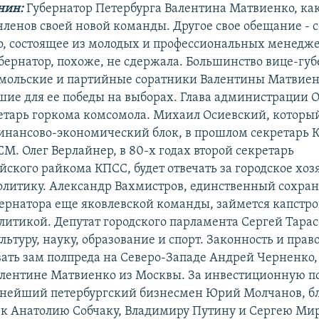
нин:
Губернатор Петербурга Валентина Матвиенко, как
 членов своей новой команды. Другое свое обещание -
о, состоящее из молодых и профессиональных менедж
бернатор, похоже, не сдержала. Большинство вице-губ
мольские и партийные соратники Валентины Матвиен
шие для ее победы на выборах. Глава администрации О
тарь горкома комсомола. Михаил Осиевский, который
инансово-экономический блок, в прошлом секретарь 
М. Олег Верлайнер, в 80-х годах второй секретарь
ского райкома КПСС, будет отвечать за городское хоз
литику. Александр Вахмистров, единственный сохра
бернатора еще яковлевской команды, займется капстр
литикой. Депутат городского парламента Сергей Тарас
ультуру, науку, образование и спорт. Законность и пра
вать зам полпреда на Северо-Западе Андрей Черненко
лентине Матвиенко из Москвы. За инвестиционную по
пнейший петербургский бизнесмен Юрий Молчанов, б
 к Анатолию Собчаку, Владимиру Путину и Сергею Мир