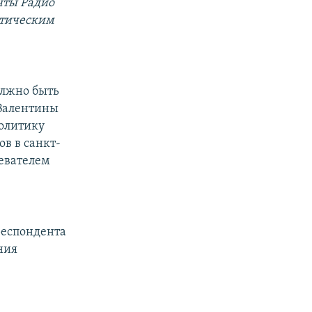
нты Радио
итическим
олжно быть
 Валентины
политику
ов в санкт-
ревателем
респондента
ния