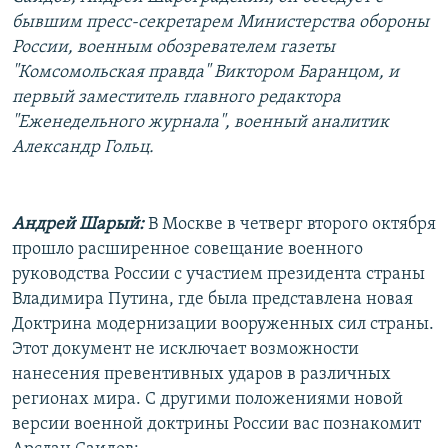
РАСПИСАНИЕ ВЕЩАНИЯ
бывшим пресс-секретарем Министерства обороны
России, военным обозревателем газеты
ПОДПИШИТЕСЬ НА РАССЫЛКУ
"Комсомольская правда" Виктором Баранцом, и
первый заместитель главного редактора
СОЦИАЛЬНЫЕ СЕТИ
"Еженедельного журнала", военный аналитик
Александр Гольц.
Андрей Шарый:
В Москве в четверг второго октября
Все сайты РСЕ/РС
прошло расширенное совещание военного
руководства России с участием президента страны
Владимира Путина, где была представлена новая
Доктрина модернизации вооруженных сил страны.
Этот документ не исключает возможности
нанесения превентивных ударов в различных
регионах мира. С другими положениями новой
версии военной доктрины России вас познакомит