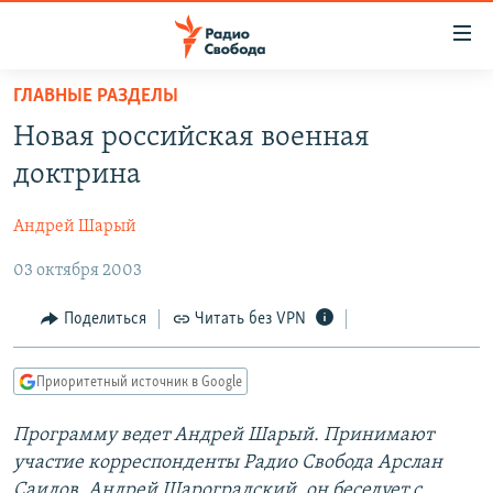
Ссылки
для
упрощенного
ГЛАВНЫЕ РАЗДЕЛЫ
ПРОГРАММЫ
доступа
Новая российская военная
ПОДКАСТЫ
Вернуться
доктрина
к
АВТОРСКИЕ ПРОЕКТЫ
основному
Андрей Шарый
ЦИТАТЫ СВОБОДЫ
содержанию
Вернутся
03 октября 2003
МНЕНИЯ
к
КУЛЬТУРА
Поделиться
Читать без VPN
главной
навигации
IDEL.РЕАЛИИ
Вернутся
Приоритетный источник в Google
КАВКАЗ.РЕАЛИИ
к
СЕВЕР.РЕАЛИИ
Программу ведет Андрей Шарый. Принимают
поиску
участие корреспонденты Радио Свобода Арслан
СИБИРЬ.РЕАЛИИ
Саидов, Андрей Шароградский, он беседует с