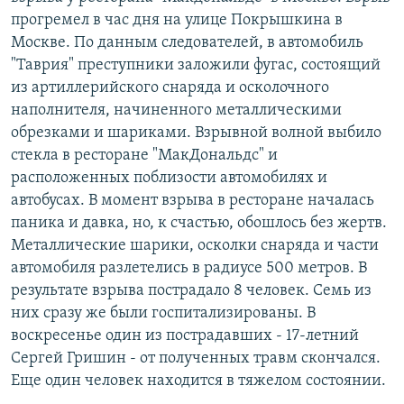
РАСПИСАНИЕ ВЕЩАНИЯ
прогремел в час дня на улице Покрышкина в
Москве. По данным следователей, в автомобиль
ПОДПИШИТЕСЬ НА РАССЫЛКУ
"Таврия" преступники заложили фугас, состоящий
из артиллерийского снаряда и осколочного
СОЦИАЛЬНЫЕ СЕТИ
наполнителя, начиненного металлическими
обрезками и шариками. Взрывной волной выбило
стекла в ресторане "МакДональдс" и
расположенных поблизости автомобилях и
автобусах. В момент взрыва в ресторане началась
Все сайты РСЕ/РС
паника и давка, но, к счастью, обошлось без жертв.
Металлические шарики, осколки снаряда и части
автомобиля разлетелись в радиусе 500 метров. В
результате взрыва пострадало 8 человек. Семь из
них сразу же были госпитализированы. В
воскресенье один из пострадавших - 17-летний
Сергей Гришин - от полученных травм скончался.
Еще один человек находится в тяжелом состоянии.