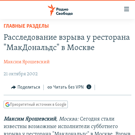
Ссылки
для
упрощенного
ГЛАВНЫЕ РАЗДЕЛЫ
ПРОГРАММЫ
доступа
Расследование взрыва у ресторана
ПОДКАСТЫ
Вернуться
"МакДональдс" в Москве
к
АВТОРСКИЕ ПРОЕКТЫ
основному
Максим Ярошевский
ЦИТАТЫ СВОБОДЫ
содержанию
Вернутся
21 октября 2002
МНЕНИЯ
к
КУЛЬТУРА
Поделиться
Читать без VPN
главной
навигации
IDEL.РЕАЛИИ
Вернутся
Приоритетный источник в Google
КАВКАЗ.РЕАЛИИ
к
СЕВЕР.РЕАЛИИ
Максим Ярошевский
, Москва:
Сегодня стали
поиску
известны возможные исполнители субботнего
СИБИРЬ.РЕАЛИИ
взрыва у ресторана "Макдональдс" в Москве. Взрыв