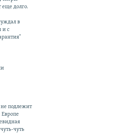
 еще долго.
суждал в
 и с
арантия"
ли
, не подлежит
й Европе
чевидная
 чуть-чуть