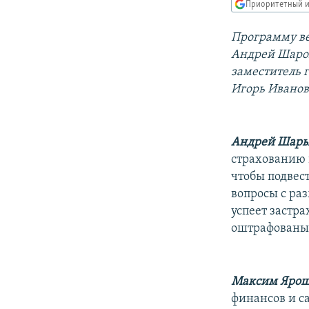
РАСПИСАНИЕ ВЕЩАНИЯ
Приоритетный и
ПОДПИШИТЕСЬ НА РАССЫЛКУ
Программу ве
Андрей Шарог
заместитель 
Игорь Иванов
Андрей Шары
страхованию 
чтобы подвес
вопросы с ра
успеет застра
оштрафованы.
Максим Ярош
финансов и с