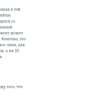
лняя в той
сейчас
щался со
данный
лиент может
 Конечно, это
все-таки, как
м, а их 33
а
у того, что