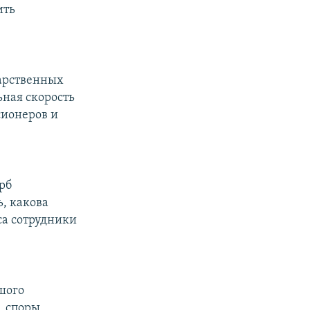
ить
дарственных
ьная скорость
сионеров и
рб
, какова
са сотрудники
ьшого
, споры