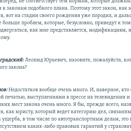
 вперед, не соответствует тем нормам, которые должны
 к законам подобного плана. Поэтому этот закон, как 
я, вот на стадии своего рождения уже породил, и даль
 больше проблем, которые, безусловно, приведут к тому
подвергаться, как мне представляется, модификациям,
ному.
градский:
Леонид Юрьевич, назовите, пожалуйста, к
ого закона?
ов:
Недостатков вообще очень много. И, наверное, кто 
й печатью, выступлениями в прессе на телевидении и
нких мест закона очень много. Я бы, прежде всего, наз
я, как юристу, который ведет категорию дел, связанны
ущерба, в том числе по автотранспортным делам, это 
отсутствием каких-либо правовых гарантий у страхова