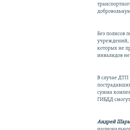
транспортног
добровольную
Без полисов 
учреждений, 
которых не п
инвалидов не
В случае ДТП
пострадавшим
сумма компен
ГИБДД смогут 
Андрей Шары
национальног