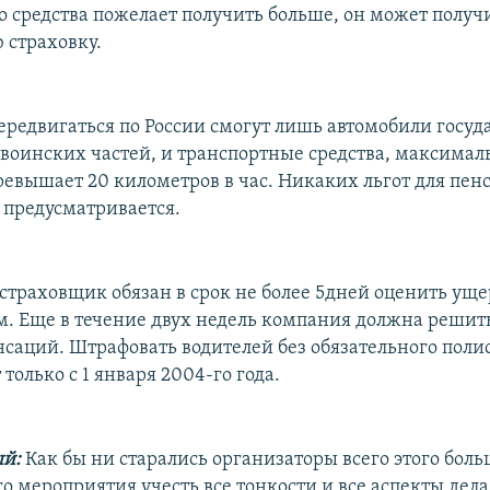
о средства пожелает получить больше, он может получ
 страховку.
передвигаться по России смогут лишь автомобили госу
воинских частей, и транспортные средства, максимал
ревышает 20 километров в час. Никаких льгот для пен
 предусматривается.
 страховщик обязан в срок не более 5дней оценить уще
. Еще в течение двух недель компания должна решить
саций. Штрафовать водителей без обязательного поли
только с 1 января 2004-го года.
й:
Как бы ни старались организаторы всего этого бол
о мероприятия учесть все тонкости и все аспекты дела