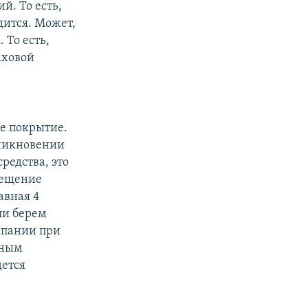
й. То есть,
дится. Может,
 То есть,
аховой
ое покрытие.
зникновении
редства, это
мещение
авная 4
ли берем
мпании при
нным
дется