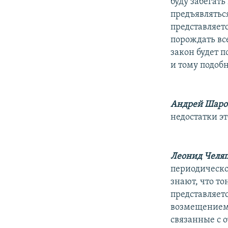
буду забегать
предъявляться
представляетс
порождать все
закон будет 
и тому подоб
Андрей Шаро
недостатки эт
Леонид Челяп
периодическо
знают, что то
представляетс
возмещением 
связанные с 