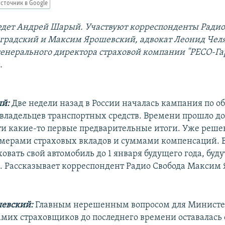
сточник в Google
дет Андрей Шарый. Участвуют корреспонденты Радио
радский и Максим Ярошевский, адвокат Леонид Челя
генерального директора страховой компании "РЕСО-Га
.
й:
Две недели назад в России началась кампания по о
владельцев транспортных средств. Времени прошло до
ти какие-то первые предварительные итоги. Уже реше
змерами страховых вкладов и суммами компенсаций. Вс
ховать свой автомобиль до 1 января будущего года, буду
 Рассказывает корреспондент Радио Свобода Максим
евский:
Главным нерешенным вопросом для Министе
амих страховщиков до последнего времени оставалась