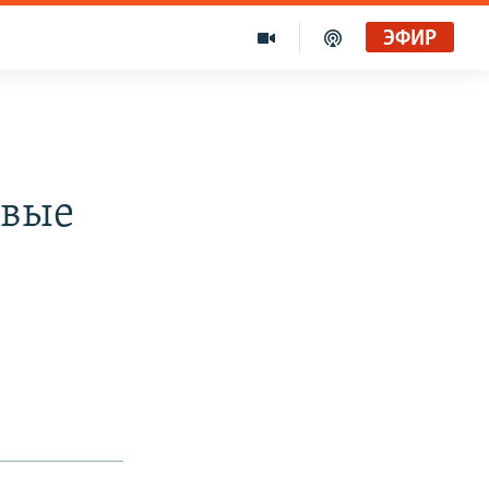
ЭФИР
рвые