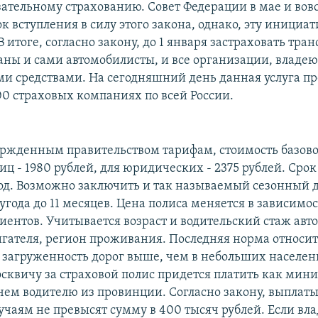
зательному страхованию. Совет Федерации в мае и вов
к вступления в силу этого закона, однако, эту инициат
 итоге, согласно закону, до 1 января застраховать тра
заны и сами автомобилисты, и все организации, владе
и средствами. На сегодняшний день данная услуга пр
00 страховых компаниях по всей России.
ержденным правительством тарифам, стоимость базово
ц - 1980 рублей, для юридических - 2375 рублей. Срок
 год. Возможно заключить и так называемый сезонный 
угода до 11 месяцев. Цена полиса меняется в зависимос
иентов. Учитывается возраст и водительский стаж авт
гателя, регион проживания. Последняя норма относи
е загруженность дорог выше, чем в небольших населе
осквичу за страховой полис придется платить как мин
 чем водителю из провинции. Согласно закону, выплаты
учаям не превысят сумму в 400 тысяч рублей. Если вл