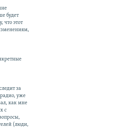
мне
ше будет
, что этот
 изменениям,
онкретные
следит за
 радио, уже
вал, как мне
х с
вопросы,
телей (люди,