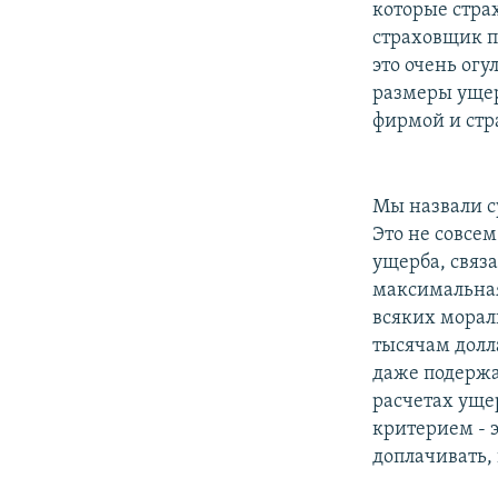
которые страх
страховщик п
это очень огу
размеры ущер
фирмой и стр
Мы назвали су
Это не совсе
ущерба, связ
максимальная
всяких морал
тысячам долл
даже подержа
расчетах уще
критерием - 
доплачивать, 