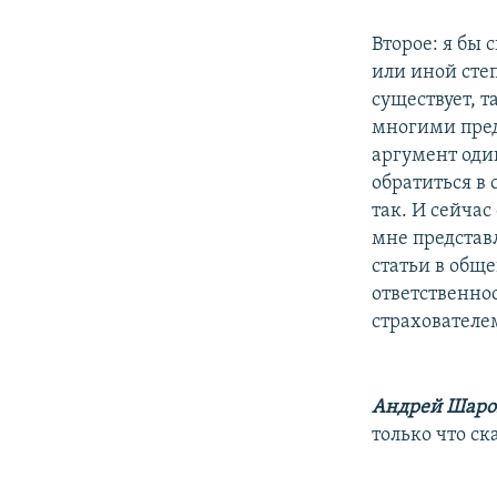
Второе: я бы 
или иной сте
существует, т
многими пред
аргумент оди
обратиться в 
так. И сейчас
мне представл
статьи в обще
ответственно
страхователе
Андрей Шаро
только что ск