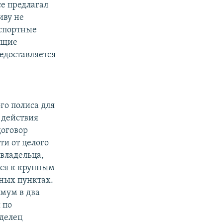
се предлагал
иву не
нспортные
ющие
едоставляется
го полиса для
 действия
договор
ти от целого
овладельца,
тся к крупным
нных пунктах.
имум в два
 по
аделец