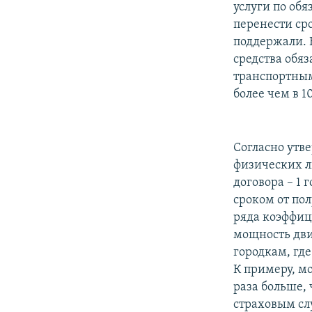
услуги по обя
перенести сро
поддержали. В
средства обя
транспортным
более чем в 1
Согласно утв
физических ли
договора – 1
сроком от пол
ряда коэффиц
мощность дви
городкам, гд
К примеру, м
раза больше,
страховым сл