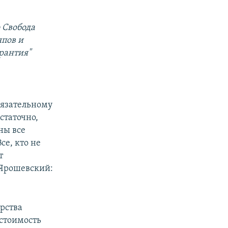
 Свобода
пов и
рантия"
бязательному
статочно,
ны все
е, кто не
т
 Ярошевский:
рства
 стоимость