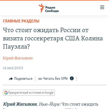
Ссылки
для
упрощенного
ГЛАВНЫЕ РАЗДЕЛЫ
ПРОГРАММЫ
доступа
Что стоит ожидать России от
ПОДКАСТЫ
Вернуться
визита госсекретаря США Колина
к
АВТОРСКИЕ ПРОЕКТЫ
Пауэлла?
основному
ЦИТАТЫ СВОБОДЫ
содержанию
Юрий Жигалкин
Вернутся
МНЕНИЯ
к
14 мая 2003
КУЛЬТУРА
главной
навигации
IDEL.РЕАЛИИ
Поделиться
Читать без VPN
Вернутся
КАВКАЗ.РЕАЛИИ
к
Приоритетный источник в Google
СЕВЕР.РЕАЛИИ
поиску
Юрий Жигалкин
, Нью-Йорк:
Что стоит ожидать
СИБИРЬ.РЕАЛИИ