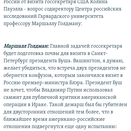
России от визита госсекретаря США Колина
РАСПИСАНИЕ ВЕЩАНИЯ
Пауэлла - вопрос содиректору Центра российских
ПОДПИШИТЕСЬ НА РАССЫЛКУ
исследований Гарвардского университета
профессору Маршаллу Голдману:
СОЦИАЛЬНЫЕ СЕТИ
Маршалл Голдман:
Главной задачей госсекретаря
будет подготовка почвы для визита в Санкт-
Петербург президента Буша. Вашингтон, я думаю,
желает убедиться, что встреча двух президентов не
Все сайты РСЕ/РС
обернется конфузом, которым закончился визит в
Россию премьер-министра Блэра. Президент Буш
не хочет, чтобы Владимир Путин использовал
саммит для публичной критики американской
операции в Ираке. Такой демарш был бы губителен
для двусторонних отношений тем более, что в
ближайшее время американо-российские
отношения подвергнутся еще одну испытанию: