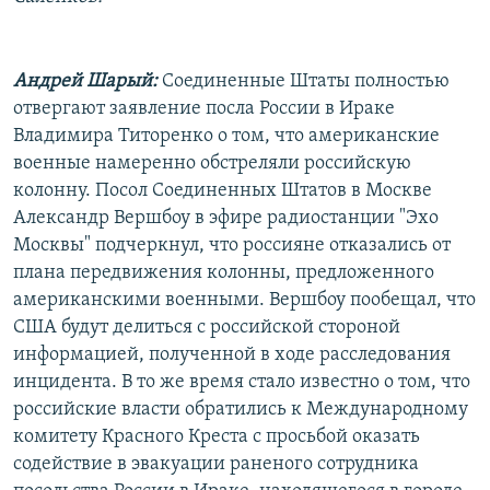
РАСПИСАНИЕ ВЕЩАНИЯ
ПОДПИШИТЕСЬ НА РАССЫЛКУ
Андрей Шарый:
Соединенные Штаты полностью
отвергают заявление посла России в Ираке
СОЦИАЛЬНЫЕ СЕТИ
Владимира Титоренко о том, что американские
военные намеренно обстреляли российскую
колонну. Посол Соединенных Штатов в Москве
Александр Вершбоу в эфире радиостанции "Эхо
Москвы" подчеркнул, что россияне отказались от
Все сайты РСЕ/РС
плана передвижения колонны, предложенного
американскими военными. Вершбоу пообещал, что
США будут делиться с российской стороной
информацией, полученной в ходе расследования
инцидента. В то же время стало известно о том, что
российские власти обратились к Международному
комитету Красного Креста с просьбой оказать
содействие в эвакуации раненого сотрудника