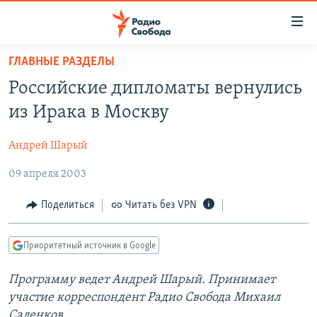
Ссылки
для
упрощенного
ГЛАВНЫЕ РАЗДЕЛЫ
ПРОГРАММЫ
доступа
Российские дипломаты вернулись
ПОДКАСТЫ
Вернуться
из Ирака в Москву
к
АВТОРСКИЕ ПРОЕКТЫ
основному
Андрей Шарый
ЦИТАТЫ СВОБОДЫ
содержанию
Вернутся
09 апреля 2003
МНЕНИЯ
к
КУЛЬТУРА
Поделиться
Читать без VPN
главной
навигации
IDEL.РЕАЛИИ
Вернутся
Приоритетный источник в Google
КАВКАЗ.РЕАЛИИ
к
СЕВЕР.РЕАЛИИ
Программу ведет Андрей Шарый. Принимает
поиску
участие корреспондент Радио Свобода Михаил
СИБИРЬ.РЕАЛИИ
Саленков.