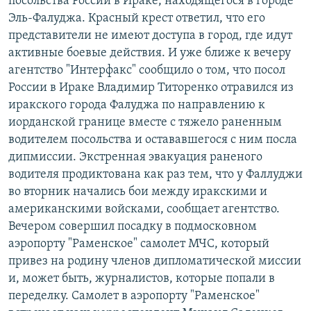
посольства России в Ираке, находящегося в городе
Эль-Фалуджа. Красный крест ответил, что его
представители не имеют доступа в город, где идут
активные боевые действия. И уже ближе к вечеру
агентство "Интерфакс" сообщило о том, что посол
России в Ираке Владимир Титоренко отравился из
иракского города Фалуджа по направлению к
иорданской границе вместе с тяжело раненным
водителем посольства и остававшегося с ним посла
дипмиссии. Экстренная эвакуация раненого
водителя продиктована как раз тем, что у Фаллуджи
во вторник начались бои между иракскими и
американскими войсками, сообщает агентство.
Вечером совершил посадку в подмосковном
аэропорту "Раменское" самолет МЧС, который
привез на родину членов дипломатической миссии
и, может быть, журналистов, которые попали в
переделку. Самолет в аэропорту "Раменское"