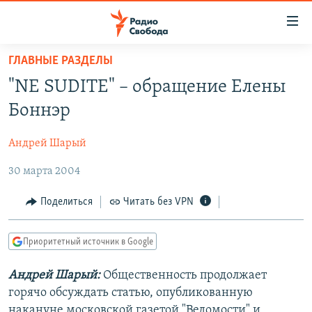
Ссылки
для
упрощенного
ГЛАВНЫЕ РАЗДЕЛЫ
ПРОГРАММЫ
доступа
"NE SUDITE" – обращение Елены
ПОДКАСТЫ
Вернуться
Боннэр
к
АВТОРСКИЕ ПРОЕКТЫ
основному
Андрей Шарый
ЦИТАТЫ СВОБОДЫ
содержанию
Вернутся
30 марта 2004
МНЕНИЯ
к
КУЛЬТУРА
Поделиться
Читать без VPN
главной
навигации
IDEL.РЕАЛИИ
Вернутся
Приоритетный источник в Google
КАВКАЗ.РЕАЛИИ
к
СЕВЕР.РЕАЛИИ
Андрей Шарый:
Общественность продолжает
поиску
горячо обсуждать статью, опубликованную
СИБИРЬ.РЕАЛИИ
накануне московской газетой "Ведомости" и