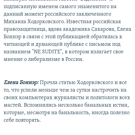
РАСПИСАНИЕ ВЕЩАНИЯ
подписанную именем самого знаменитого на
данный момент российского заключенного
ПОДПИШИТЕСЬ НА РАССЫЛКУ
Михаила Ходорковского. Известная российская
правозащитница, вдова академика Сахарова, Елена
СОЦИАЛЬНЫЕ СЕТИ
Боннэр в связи с этой публикацией обратилась к
читающей и думающей публике с письмом под
названием "NE SUDITE", в котором излагает свое
мнение о либерализме в России.
Все сайты РСЕ/РС
Елена Боннэр:
Прочла статью Ходорковского и все
то, что успели меньше чем за сутки настрочить на
своих компьютерах журналисты и политологи всех
мастей. Вспомнились несколько банальных истин,
которые, несмотря на банальность, иногда полезно
себе повторять.