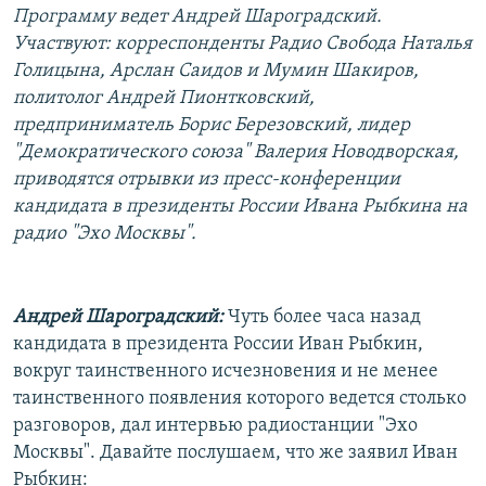
Программу ведет Андрей Шароградский.
РАСПИСАНИЕ ВЕЩАНИЯ
Участвуют: корреспонденты Радио Свобода Наталья
ПОДПИШИТЕСЬ НА РАССЫЛКУ
Голицына, Арслан Саидов и Мумин Шакиров,
политолог Андрей Пионтковский,
СОЦИАЛЬНЫЕ СЕТИ
предприниматель Борис Березовский, лидер
"Демократического союза" Валерия Новодворская,
приводятся отрывки из пресс-конференции
кандидата в президенты России Ивана Рыбкина на
радио "Эхо Москвы".
Все сайты РСЕ/РС
Андрей Шароградский:
Чуть более часа назад
кандидата в президента России Иван Рыбкин,
вокруг таинственного исчезновения и не менее
таинственного появления которого ведется столько
разговоров, дал интервью радиостанции "Эхо
Москвы". Давайте послушаем, что же заявил Иван
Рыбкин: