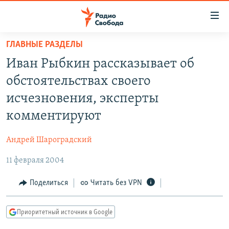
Ссылки
для
упрощенного
ГЛАВНЫЕ РАЗДЕЛЫ
ПРОГРАММЫ
доступа
Иван Рыбкин рассказывает об
ПОДКАСТЫ
Вернуться
обстоятельствах своего
к
АВТОРСКИЕ ПРОЕКТЫ
исчезновения, эксперты
основному
ЦИТАТЫ СВОБОДЫ
содержанию
комментируют
Вернутся
МНЕНИЯ
к
Андрей Шароградский
КУЛЬТУРА
главной
11 февраля 2004
навигации
IDEL.РЕАЛИИ
Вернутся
КАВКАЗ.РЕАЛИИ
Поделиться
Читать без VPN
к
СЕВЕР.РЕАЛИИ
поиску
Приоритетный источник в Google
СИБИРЬ.РЕАЛИИ