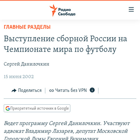
Ссылки
для
упрощенного
ГЛАВНЫЕ РАЗДЕЛЫ
ПРОГРАММЫ
доступа
Выступление сборной России на
ПОДКАСТЫ
Вернуться
Чемпионате мира по футболу
к
АВТОРСКИЕ ПРОЕКТЫ
основному
Сергей Данилочкин
ЦИТАТЫ СВОБОДЫ
содержанию
Вернутся
15 июня 2002
МНЕНИЯ
к
КУЛЬТУРА
Поделиться
Читать без VPN
главной
навигации
IDEL.РЕАЛИИ
Вернутся
Приоритетный источник в Google
КАВКАЗ.РЕАЛИИ
к
СЕВЕР.РЕАЛИИ
Ведет программу Сергей Данилочкин. Участвуют
поиску
адвокат Владимир Лазарев, депутат Московской
СИБИРЬ.РЕАЛИИ
Городской Думы Евгений Бунимович,