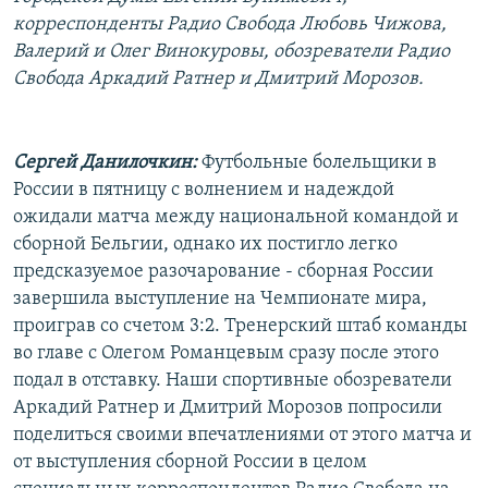
РАСПИСАНИЕ ВЕЩАНИЯ
корреспонденты Радио Свобода Любовь Чижова,
Валерий и Олег Винокуровы, обозреватели Радио
ПОДПИШИТЕСЬ НА РАССЫЛКУ
Свобода Аркадий Ратнер и Дмитрий Морозов.
СОЦИАЛЬНЫЕ СЕТИ
Сергей Данилочкин:
Футбольные болельщики в
России в пятницу с волнением и надеждой
ожидали матча между национальной командой и
сборной Бельгии, однако их постигло легко
Все сайты РСЕ/РС
предсказуемое разочарование - сборная России
завершила выступление на Чемпионате мира,
проиграв со счетом 3:2. Тренерский штаб команды
во главе с Олегом Романцевым сразу после этого
подал в отставку. Наши спортивные обозреватели
Аркадий Ратнер и Дмитрий Морозов попросили
поделиться своими впечатлениями от этого матча и
от выступления сборной России в целом