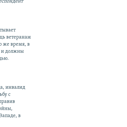
еспондент
атывает
ощь ветеранам
о же время, в
ы и должны
щью.
а, инвалид
ьбу с
правив
ойны,
Западе, в