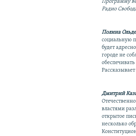
РАСПИСАНИЕ ВЕЩАНИЯ
Программу ве
Радио Свобод
ПОДПИШИТЕСЬ НА РАССЫЛКУ
Полина Ольде
социальную п
будет адресно
городе не со
обеспечивать
Рассказывает
Дмитрий Каз
Отечественно
властями раз
открытое пис
несколько об
Конституцион