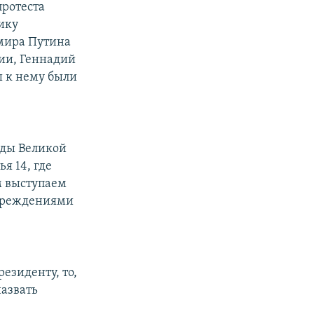
протеста
ику
имира Путина
ции, Геннадий
ы к нему были
иды Великой
я 14, где
м выступаем
учреждениями
езиденту, то,
назвать