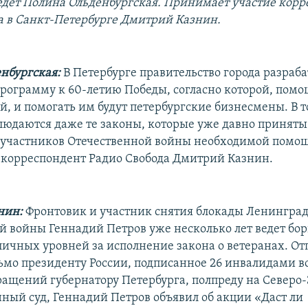
дет Полина Ольденбургская. Принимает участие корр
а в Санкт-Петербурге Дмитрий Казнин.
нбургская:
В Петербурге правительство города разраб
рограмму к 60-летию Победы, согласно которой, пом
й, и помогать им будут петербургские бизнесмены. В т
блюдаются даже те законы, которые уже давно принят
 участников Отечественной войны необходимой помо
 корреспондент Радио Свобода Дмитрий Казнин.
нин:
Фронтовик и участник снятия блокады Ленинград
й войны Геннадий Петров уже несколько лет ведет бор
личных уровней за исполнение закона о ветеранах. От
ьмо президенту России, подписанное 26 инвалидами в
ращений губернатору Петербурга, полпреду на Северо-
ный суд, Геннадий Петров объявил об акции «Даст ли