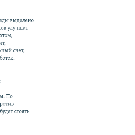
беды выделено
нов улучшат
этом,
ит,
ьный счет,
боток.
й
у
ы. По
против
будет стоять