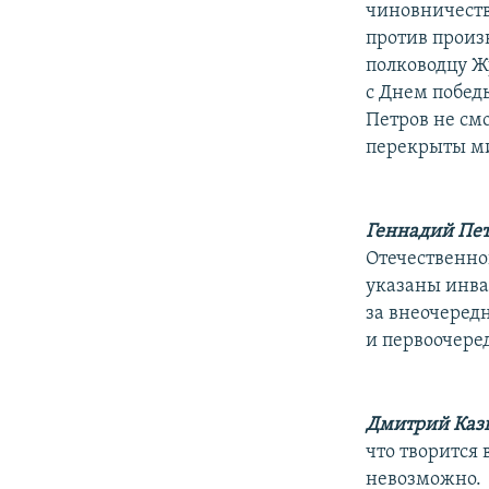
чиновничество
против произ
полководцу Ж
с Днем побед
Петров не смо
перекрыты ми
Геннадий Пет
Отечественной
указаны инва
за внеочере
и первоочеред
Дмитрий Каз
что творится
невозможно.