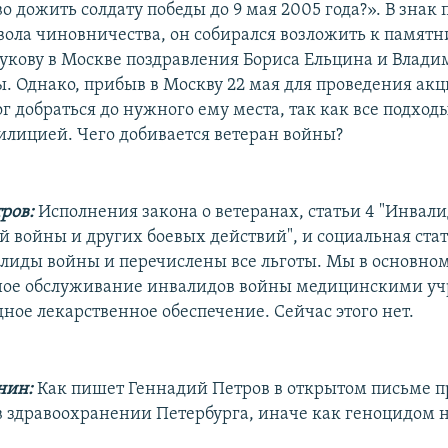
 дожить солдату победы до 9 мая 2005 года?». В знак 
вола чиновничества, он собирался возложить к памятн
укову в Москве поздравления Бориса Ельцина и Влад
ы. Однако, прибыв в Москву 22 мая для проведения ак
г добраться до нужного ему места, так как все подход
лицией. Чего добивается ветеран войны?
ров:
Исполнения закона о ветеранах, статьи 4 "Инвал
 войны и других боевых действий", и социальная стать
лиды войны и перечислены все льготы. Мы в основно
дное обслуживание инвалидов войны медицинскими 
ное лекарственное обеспечение. Сейчас этого нет.
нин:
Как пишет Геннадий Петров в открытом письме пр
 в здравоохранении Петербурга, иначе как геноцидом 