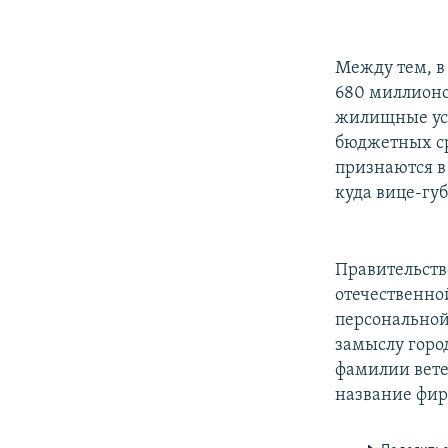
Между тем, в
680 миллионо
жилищные усл
бюджетных ср
признаются в 
куда вице-гу
Правительств
отечественно
персональной
замыслу город
фамилии вете
название фир